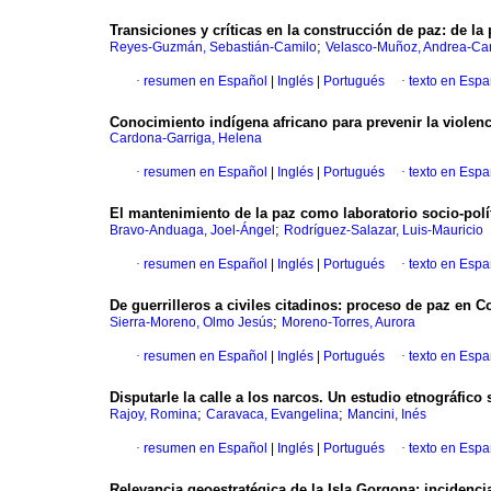
Transiciones y críticas en la construcción de paz: de la p
;
Reyes-Guzmán, Sebastián-Camilo
Velasco-Muñoz, Andrea-Car
·
resumen en Español
|
Inglés
|
Portugués
·
texto en Espa
Conocimiento indígena africano para prevenir la violenc
Cardona-Garriga, Helena
·
resumen en Español
|
Inglés
|
Portugués
·
texto en Espa
El mantenimiento de la paz como laboratorio socio-polít
;
Bravo-Anduaga, Joel-Ángel
Rodríguez-Salazar, Luis-Mauricio
·
resumen en Español
|
Inglés
|
Portugués
·
texto en Espa
De guerrilleros a civiles citadinos: proceso de paz en 
;
Sierra-Moreno, Olmo Jesús
Moreno-Torres, Aurora
·
resumen en Español
|
Inglés
|
Portugués
·
texto en Espa
Disputarle la calle a los narcos. Un estudio etnográfic
;
;
Rajoy, Romina
Caravaca, Evangelina
Mancini, Inés
·
resumen en Español
|
Inglés
|
Portugués
·
texto en Espa
Relevancia geoestratégica de la Isla Gorgona: incidenci