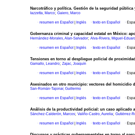
Narcotráfico y política. Gestión de la seguridad pública
;
Iazzetta, Marco
Gaiero, Marco
·
resumen en Español
|
Inglés
·
texto en Español
·
Espa
Gobernanza criminal y capacidad estatal en México: apo
;
Hernández-Morales, Alan-Salvador
Alva-Rivera, Miguel-Eduar
·
resumen en Español
|
Inglés
·
texto en Español
·
Espa
Tensiones en torno al despliegue policial de proximida
;
Gamallo, Leandro
Zajac, Joaquín
·
resumen en Español
|
Inglés
·
texto en Español
·
Espa
Asesinados en otro municipio: vectores del homicidio 
San-Román-Tajonar, Guillermo
·
resumen en Español
|
Inglés
·
texto en Español
·
Espa
Análisis de la productividad policial: un caso aplicado 
;
;
Sánchez-Calderón, Marcos
Valiño-Castro, Aurelia
Gutiérrez-Ro
·
resumen en Español
|
Inglés
·
texto en Español
·
Espa
Discursos y prácticas gubernamentales en torno al narco