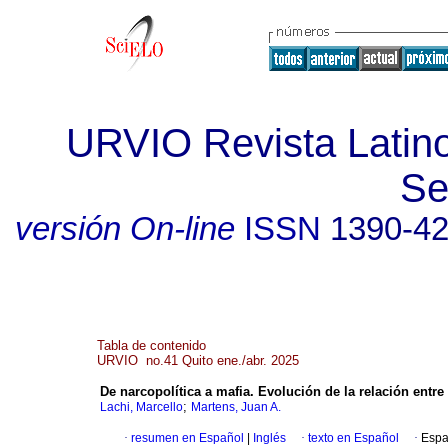
URVIO Revista Latin
Se
versión On-line
ISSN
1390-4
Tabla de contenido
URVIO no.41 Quito ene./abr. 2025
De narcopolítica a mafia. Evolución de la relación entr
;
Lachi, Marcello
Martens, Juan A.
·
resumen en Español
|
Inglés
·
texto en Español
·
Espa