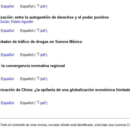
n Español
·
Español (
pdf
)
lización: entre la autogestión de derechos y el poder punitivo
Durán, Pablo-Agustín
n Español
·
Español (
pdf
)
vidades de tráfico de drogas en Sonora México
n Español
·
Español (
pdf
)
e la convergencia normativa regional
n Español
·
Español (
pdf
)
urización de China: ¿la epifanía de una globalización económica limitad
n Español
·
Español (
pdf
)
Todo el contenido de esta revista, excepto dónde está identificado, está bajo una
Licencia 