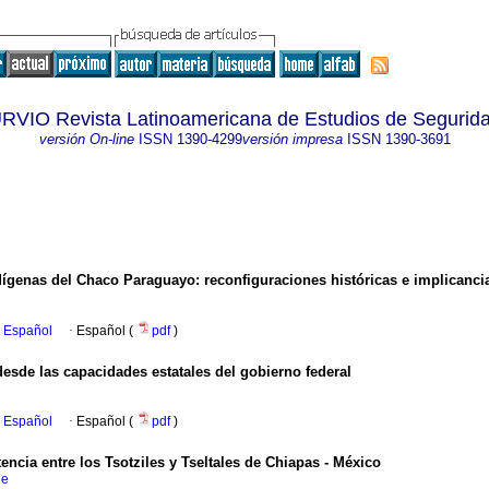
RVIO Revista Latinoamericana de Estudios de Segurid
versión On-line
ISSN
1390-4299
versión impresa
ISSN
1390-3691
ígenas del Chaco Paraguayo: reconfiguraciones históricas e implicanci
n Español
·
Español (
pdf
)
desde las capacidades estatales del gobierno federal
n Español
·
Español (
pdf
)
stencia entre los Tsotziles y Tseltales de Chiapas - México
ue