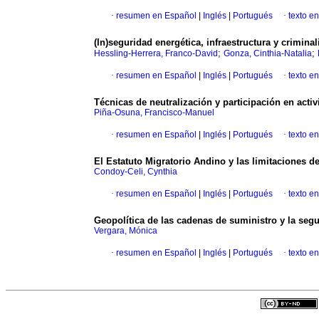
·
resumen en Español
|
Inglés
|
Portugués
·
texto e
(In)seguridad energética, infraestructura y crimina
;
;
Hessling-Herrera, Franco-David
Gonza, Cinthia-Natalia
·
resumen en Español
|
Inglés
|
Portugués
·
texto e
Técnicas de neutralización y participación en acti
Piña-Osuna, Francisco-Manuel
·
resumen en Español
|
Inglés
|
Portugués
·
texto e
El Estatuto Migratorio Andino y las limitaciones d
Condoy-Celi, Cynthia
·
resumen en Español
|
Inglés
|
Portugués
·
texto e
Geopolítica de las cadenas de suministro y la seg
Vergara, Mónica
·
resumen en Español
|
Inglés
|
Portugués
·
texto e