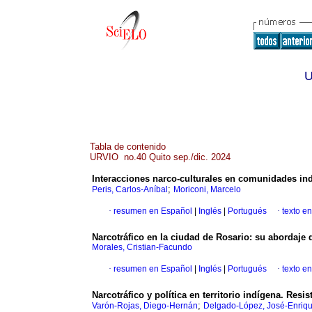
U
Tabla de contenido
URVIO no.40 Quito sep./dic. 2024
Interacciones narco-culturales en comunidades ind
;
Peris, Carlos-Aníbal
Moriconi, Marcelo
·
resumen en Español
|
Inglés
|
Portugués
·
texto e
Narcotráfico en la ciudad de Rosario: su abordaje 
Morales, Cristian-Facundo
·
resumen en Español
|
Inglés
|
Portugués
·
texto e
Narcotráfico y política en territorio indígena. Resi
;
Varón-Rojas, Diego-Hernán
Delgado-López, José-Enriq