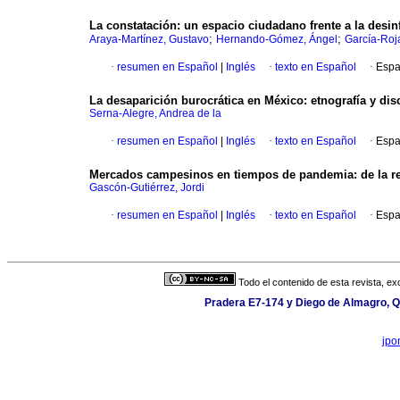
La constatación: un espacio ciudadano frente a la desi
;
;
Araya-Martínez, Gustavo
Hernando-Gómez, Ángel
García-Roj
·
resumen en Español
|
Inglés
·
texto en Español
·
Espa
La desaparición burocrática en México: etnografía y dis
Serna-Alegre, Andrea de la
·
resumen en Español
|
Inglés
·
texto en Español
·
Espa
Mercados campesinos en tiempos de pandemia: de la res
Gascón-Gutiérrez, Jordi
·
resumen en Español
|
Inglés
·
texto en Español
·
Espa
Todo el contenido de esta revista, ex
Pradera E7-174 y Diego de Almagro, Qu
jpo