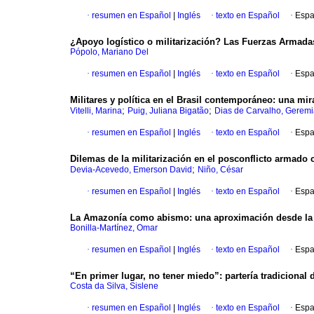
·
resumen en Español
|
Inglés
·
texto en Español
·
Espa
¿Apoyo logístico o militarización? Las Fuerzas Armadas
Pópolo, Mariano Del
·
resumen en Español
|
Inglés
·
texto en Español
·
Espa
Militares y política en el Brasil contemporáneo: una mir
;
;
Vitelli, Marina
Puig, Juliana Bigatão
Dias de Carvalho, Gerem
·
resumen en Español
|
Inglés
·
texto en Español
·
Espa
Dilemas de la militarización en el posconflicto armado 
;
Devia-Acevedo, Emerson David
Niño, César
·
resumen en Español
|
Inglés
·
texto en Español
·
Espa
La Amazonía como abismo: una aproximación desde la hi
Bonilla-Martínez, Omar
·
resumen en Español
|
Inglés
·
texto en Español
·
Espa
“En primer lugar, no tener miedo”: partería tradicional
Costa da Silva, Sislene
·
resumen en Español
|
Inglés
·
texto en Español
·
Espa