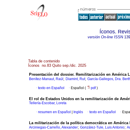
Íconos. Revi
versión On-line
ISSN
139
Tabla de contenido
Íconos no.83 Quito sep./dic. 2025
Presentación del dossier. Remilitarización en América L
;
;
Benítez-Manaut, Raúl
Diamint, Rut
García-Gallegos, Dra. Bert
·
texto en Español
·
Español (
pdf
)
El rol de Estados Unidos en la remilitarización de Améri
Tellería-Escobar, Loreta
·
resumen en Español
|
Inglés
·
texto en Español
·
Espa
La militarización de la política democrática en América 
;
;
Arciniegas-Carreño, Alexander
González-Tule, Luis Antonio
A