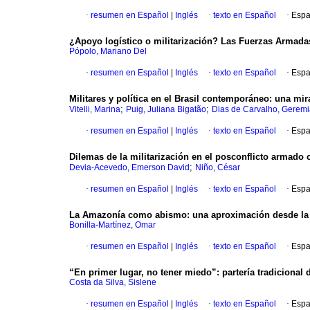
·
resumen en Español
|
Inglés
·
texto en Español
·
Espa
¿Apoyo logístico o militarización? Las Fuerzas Armadas
Pópolo, Mariano Del
·
resumen en Español
|
Inglés
·
texto en Español
·
Espa
Militares y política en el Brasil contemporáneo: una mir
;
;
Vitelli, Marina
Puig, Juliana Bigatão
Dias de Carvalho, Gerem
·
resumen en Español
|
Inglés
·
texto en Español
·
Espa
Dilemas de la militarización en el posconflicto armado 
;
Devia-Acevedo, Emerson David
Niño, César
·
resumen en Español
|
Inglés
·
texto en Español
·
Espa
La Amazonía como abismo: una aproximación desde la hi
Bonilla-Martínez, Omar
·
resumen en Español
|
Inglés
·
texto en Español
·
Espa
“En primer lugar, no tener miedo”: partería tradicional
Costa da Silva, Sislene
·
resumen en Español
|
Inglés
·
texto en Español
·
Espa