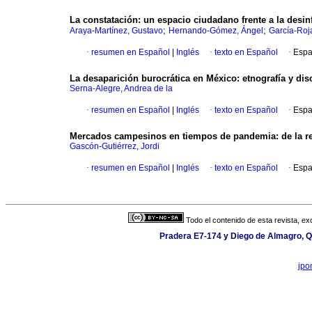
La constatación: un espacio ciudadano frente a la desi
;
;
Araya-Martínez, Gustavo
Hernando-Gómez, Ángel
García-Roj
·
resumen en Español
|
Inglés
·
texto en Español
·
Espa
La desaparición burocrática en México: etnografía y dis
Serna-Alegre, Andrea de la
·
resumen en Español
|
Inglés
·
texto en Español
·
Espa
Mercados campesinos en tiempos de pandemia: de la res
Gascón-Gutiérrez, Jordi
·
resumen en Español
|
Inglés
·
texto en Español
·
Espa
Todo el contenido de esta revista, ex
Pradera E7-174 y Diego de Almagro, Qu
jpo