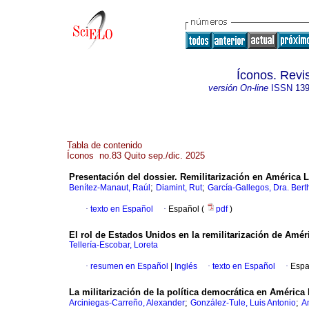
Íconos. Revi
versión On-line
ISSN
139
Tabla de contenido
Íconos no.83 Quito sep./dic. 2025
Presentación del dossier. Remilitarización en América L
;
;
Benítez-Manaut, Raúl
Diamint, Rut
García-Gallegos, Dra. Bert
·
texto en Español
·
Español (
pdf
)
El rol de Estados Unidos en la remilitarización de Améri
Tellería-Escobar, Loreta
·
resumen en Español
|
Inglés
·
texto en Español
·
Espa
La militarización de la política democrática en América 
;
;
Arciniegas-Carreño, Alexander
González-Tule, Luis Antonio
A