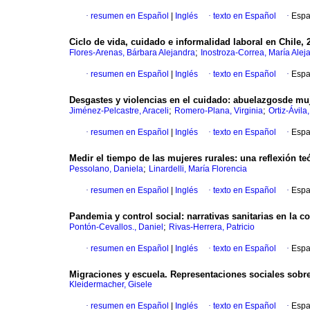
·
resumen en Español
|
Inglés
·
texto en Español
·
Espa
Ciclo de vida, cuidado e informalidad laboral en Chile, 
;
Flores-Arenas, Bárbara Alejandra
Inostroza-Correa, María Alej
·
resumen en Español
|
Inglés
·
texto en Español
·
Espa
Desgastes y violencias en el cuidado: abuelazgosde mu
;
;
Jiménez-Pelcastre, Araceli
Romero-Plana, Virginia
Ortiz-Ávila
·
resumen en Español
|
Inglés
·
texto en Español
·
Espa
Medir el tiempo de las mujeres rurales: una reflexión 
;
Pessolano, Daniela
Linardelli, María Florencia
·
resumen en Español
|
Inglés
·
texto en Español
·
Espa
Pandemia y control social: narrativas sanitarias en la c
;
Pontón-Cevallos., Daniel
Rivas-Herrera, Patricio
·
resumen en Español
|
Inglés
·
texto en Español
·
Espa
Migraciones y escuela. Representaciones sociales sobre
Kleidermacher, Gisele
·
resumen en Español
|
Inglés
·
texto en Español
·
Espa