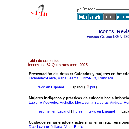
Íconos. Revi
versión On-line
ISSN
139
Tabla de contenido
Íconos no.82 Quito may./ago. 2025
Presentación del dossier Cuidados y mujeres en Améric
;
Fernández-Lorca, María Beatriz
Ortiz-Ruiz, Francisca
·
texto en Español
·
Español (
pdf
)
Mujeres indígenas y prácticas de cuidado hacia infanci
;
;
Lapierre-Acevedo., Michelle
Moctezuma-Balderas, Andrea
Rom
·
resumen en Español
|
Inglés
·
texto en Español
·
Espa
Cuidados remunerados y activismo feminista. Tensiones
;
Díaz-Lozano, Juliana
Veas, Rocío