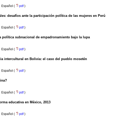
·
Español (
pdf
)
es: desafíos ante la participación política de las mujeres en Perú
·
Español (
pdf
)
la política subnacional de empadronamiento bajo la lupa
·
Español (
pdf
)
ia intercultural en Bolivia: el caso del pueblo mosetén
·
Español (
pdf
)
tina?
·
Español (
pdf
)
forma educativa en México, 2013
·
Español (
pdf
)