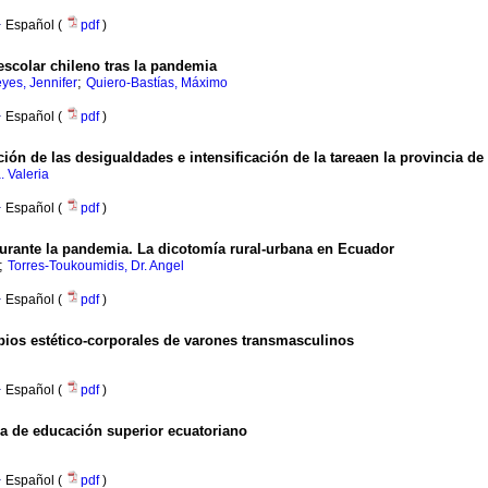
·
Español (
pdf
)
 escolar chileno tras la pandemia
;
es, Jennifer
Quiero-Bastías, Máximo
·
Español (
pdf
)
ón de las desigualdades e intensificación de la tareaen la provincia d
. Valeria
·
Español (
pdf
)
durante la pandemia. La dicotomía rural-urbana en Ecuador
;
Torres-Toukoumidis, Dr. Angel
·
Español (
pdf
)
bios estético-corporales de varones transmasculinos
·
Español (
pdf
)
ma de educación superior ecuatoriano
·
Español (
pdf
)