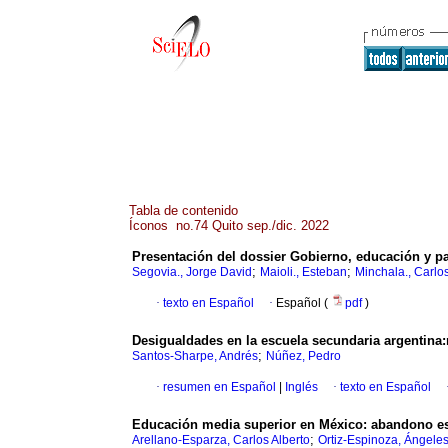
Tabla de contenido
Íconos no.74 Quito sep./dic. 2022
Presentación del dossier Gobierno, educación y p
;
;
Segovia., Jorge David
Maioli., Esteban
Minchala., Carlo
·
texto en Español
·
Español (
pdf
)
Desigualdades en la escuela secundaria argentina:
;
Santos-Sharpe, Andrés
Núñez, Pedro
·
resumen en Español
|
Inglés
·
texto en Español
Educación media superior en México: abandono esco
;
Arellano-Esparza, Carlos Alberto
Ortiz-Espinoza, Ángele