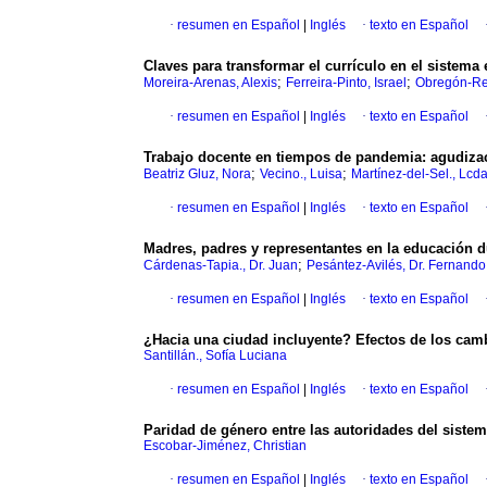
·
resumen en Español
|
Inglés
·
texto en Español
Claves para transformar el currículo en el sistema
;
;
Moreira-Arenas, Alexis
Ferreira-Pinto, Israel
Obregón-Rey
·
resumen en Español
|
Inglés
·
texto en Español
Trabajo docente en tiempos de pandemia: agudizaci
;
;
Beatriz Gluz, Nora
Vecino., Luisa
Martínez-del-Sel., Lcda
·
resumen en Español
|
Inglés
·
texto en Español
Madres, padres y representantes en la educación 
;
Cárdenas-Tapia., Dr. Juan
Pesántez-Avilés, Dr. Fernando
·
resumen en Español
|
Inglés
·
texto en Español
¿Hacia una ciudad incluyente? Efectos de los cam
Santillán., Sofía Luciana
·
resumen en Español
|
Inglés
·
texto en Español
Paridad de género entre las autoridades del siste
Escobar-Jiménez, Christian
·
resumen en Español
|
Inglés
·
texto en Español