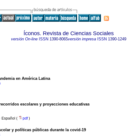
Íconos. Revista de Ciencias Sociales
versión On-line
ISSN
1390-8065
versión impresa
ISSN
1390-1249
andemia en América Latina
s
recorridos escolares y proyecciones educativas
·
Español (
pdf
)
lar y políticas públicas durante la covid-19
s