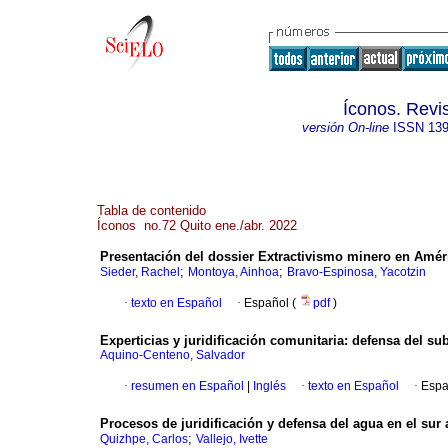
Íconos. Revi
versión On-line
ISSN
139
Tabla de contenido
Íconos no.72 Quito ene./abr. 2022
Presentación del dossier Extractivismo minero en Améric
;
;
Sieder, Rachel
Montoya, Ainhoa
Bravo-Espinosa, Yacotzin
·
texto en Español
·
Español (
pdf
)
Experticias y juridificación comunitaria: defensa del s
Aquino-Centeno, Salvador
·
resumen en Español
|
Inglés
·
texto en Español
·
Espa
Procesos de juridificación y defensa del agua en el sur
;
Quizhpe, Carlos
Vallejo, Ivette