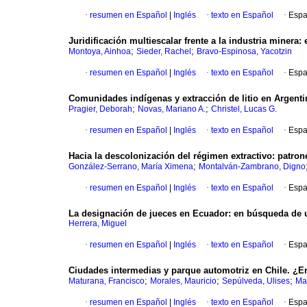
·
resumen en Español
|
Inglés
·
texto en Español
·
Espa
Juridificación multiescalar frente a la industria minera
;
;
Montoya, Ainhoa
Sieder, Rachel
Bravo-Espinosa, Yacotzin
·
resumen en Español
|
Inglés
·
texto en Español
·
Espa
Comunidades indígenas y extracción de litio en Argentina
;
;
Pragier, Deborah
Novas, Mariano A.
Christel, Lucas G.
·
resumen en Español
|
Inglés
·
texto en Español
·
Espa
Hacia la descolonización del régimen extractivo: patrone
;
González-Serrano, María Ximena
Montalván-Zambrano, Digno
·
resumen en Español
|
Inglés
·
texto en Español
·
Espa
La designación de jueces en Ecuador: en búsqueda de 
Herrera, Miguel
·
resumen en Español
|
Inglés
·
texto en Español
·
Espa
Ciudades intermedias y parque automotriz en Chile. ¿En 
;
;
;
Maturana, Francisco
Morales, Mauricio
Sepúlveda, Ulises
Ma
·
resumen en Español
|
Inglés
·
texto en Español
·
Espa