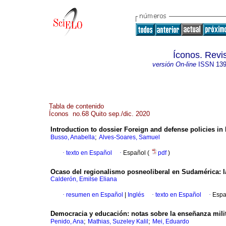
Íconos. Revi
versión On-line
ISSN
139
Tabla de contenido
Íconos no.68 Quito sep./dic. 2020
Introduction to dossier Foreign and defense policies i
;
Busso, Anabella
Alves-Soares, Samuel
·
texto en Español
·
Español (
pdf
)
Ocaso del regionalismo posneoliberal en Sudamérica: la
Calderón, Emilse Eliana
·
resumen en Español
|
Inglés
·
texto en Español
·
Espa
Democracia y educación: notas sobre la enseñanza milit
;
;
Penido, Ana
Mathias, Suzeley Kalil
Mei, Eduardo