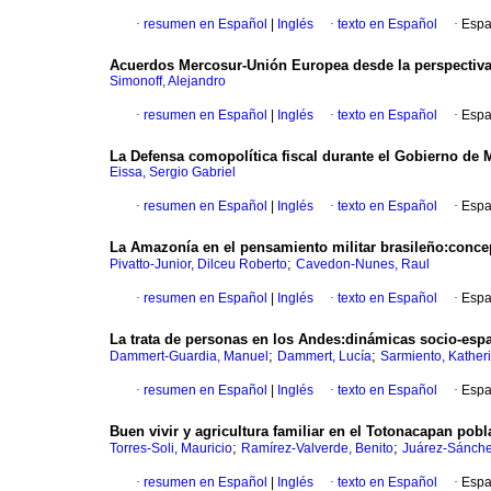
·
resumen en Español
|
Inglés
·
texto en Español
·
Espa
Acuerdos Mercosur-Unión Europea desde la perspectiva d
Simonoff, Alejandro
·
resumen en Español
|
Inglés
·
texto en Español
·
Espa
La Defensa comopolítica fiscal durante el Gobierno de M
Eissa, Sergio Gabriel
·
resumen en Español
|
Inglés
·
texto en Español
·
Espa
La Amazonía en el pensamiento militar brasileño:concep
;
Pivatto-Junior, Dilceu Roberto
Cavedon-Nunes, Raul
·
resumen en Español
|
Inglés
·
texto en Español
·
Espa
La trata de personas en los Andes:dinámicas socio-espa
;
;
Dammert-Guardia, Manuel
Dammert, Lucía
Sarmiento, Kather
·
resumen en Español
|
Inglés
·
texto en Español
·
Espa
Buen vivir y agricultura familiar en el Totonacapan pob
;
;
Torres-Soli, Mauricio
Ramírez-Valverde, Benito
Juárez-Sánche
·
resumen en Español
|
Inglés
·
texto en Español
·
Espa