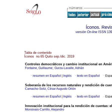
Íconos. Revi
versión On-line
ISSN
139
Tabla de contenido
Íconos no.65 Quito sep./dic. 2019
Controles democráticos y cambio institucional en Améri
;
Fontaine, Guillaume
Gurza-Lavalle, Adrián
·
resumen en Español
|
Inglés
·
texto en Español
·
Espa
Soberanía de los recursos naturales y rendición de cuent
Camacho-Soliz, César Augusto Orión
·
resumen en Español
|
Inglés
·
texto en Español
·
Espa
Innovación institucional para la rendición de cuentas: 
Monsivais-Carrillo, Alejandro