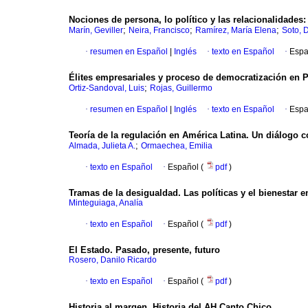
Nociones de persona, lo político y las relacionalidades
;
;
;
Marín, Geviller
Neira, Francisco
Ramírez, María Elena
Soto, 
·
resumen en Español
|
Inglés
·
texto en Español
·
Espa
Élites empresariales y proceso de democratización en 
;
Ortiz-Sandoval, Luis
Rojas, Guillermo
·
resumen en Español
|
Inglés
·
texto en Español
·
Espa
Teoría de la regulación en América Latina. Un diálogo 
;
Almada, Julieta A.
Ormaechea, Emilia
·
texto en Español
·
Español (
pdf
)
Tramas de la desigualdad. Las políticas y el bienestar e
Minteguiaga, Analía
·
texto en Español
·
Español (
pdf
)
El Estado. Pasado, presente, futuro
Rosero, Danilo Ricardo
·
texto en Español
·
Español (
pdf
)
Historia al margen. Historia del AH Canto Chico