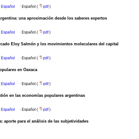
n Español
·
Español (
pdf
)
Argentina: una aproximación desde los saberes expertos
n Español
·
Español (
pdf
)
mercado Eloy Salmón y los movimientos moleculares del capital
n Español
·
Español (
pdf
)
populares en Oaxaca
n Español
·
Español (
pdf
)
estión en las economías populares argentinas
n Español
·
Español (
pdf
)
a: aporte para el análisis de las subjetividades