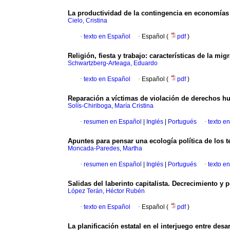
La productividad de la contingencia en economía
Cielo, Cristina
·
texto en Español
·
Español (
pdf
)
Religión, fiesta y trabajo: características de la mi
Schwartzberg-Arteaga, Eduardo
·
texto en Español
·
Español (
pdf
)
Reparación a víctimas de violación de derechos 
Solís-Chiriboga, María Cristina
·
resumen en Español
|
Inglés
|
Portugués
·
texto e
Apuntes para pensar una ecología política de los te
Moncada-Paredes, Martha
·
resumen en Español
|
Inglés
|
Portugués
·
texto e
Salidas del laberinto capitalista. Decrecimiento y 
López Terán, Héctor Rubén
·
texto en Español
·
Español (
pdf
)
La planificación estatal en el interjuego entre des