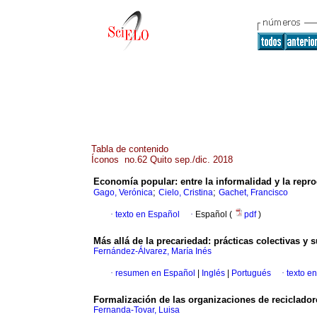
Tabla de contenido
Íconos no.62 Quito sep./dic. 2018
Economía popular: entre la informalidad y la repr
;
;
Gago, Verónica
Cielo, Cristina
Gachet, Francisco
·
texto en Español
·
Español (
pdf
)
Más allá de la precariedad: prácticas colectivas y
Fernández-Álvarez, María Inés
·
resumen en Español
|
Inglés
|
Portugués
·
texto e
Formalización de las organizaciones de reciclador
Fernanda-Tovar, Luisa