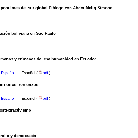
s populares del sur global Diálogo con AbdouMaliq Simone
gración boliviana en São Paulo
humanos y crímenes de lesa humanidad en Ecuador
n Español
·
Español (
pdf
)
rritorios fronterizos
n Español
·
Español (
pdf
)
postextractivismo
arrollo y democracia