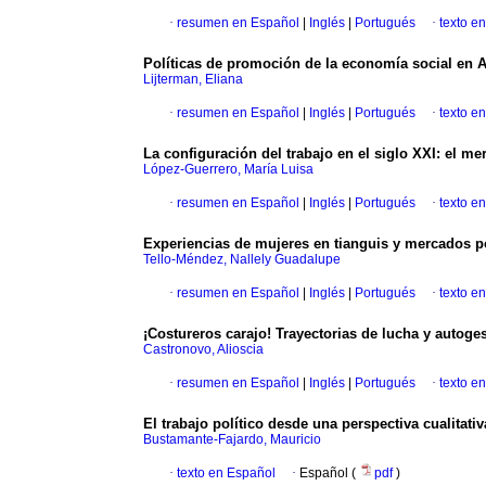
·
resumen en Español
|
Inglés
|
Portugués
·
texto e
Políticas de promoción de la economía social en 
Lijterman, Eliana
·
resumen en Español
|
Inglés
|
Portugués
·
texto e
La configuración del trabajo en el siglo XXI: el 
López-Guerrero, María Luisa
·
resumen en Español
|
Inglés
|
Portugués
·
texto e
Experiencias de mujeres en tianguis y mercados 
Tello-Méndez, Nallely Guadalupe
·
resumen en Español
|
Inglés
|
Portugués
·
texto e
¡Costureros carajo! Trayectorias de lucha y autog
Castronovo, Alioscia
·
resumen en Español
|
Inglés
|
Portugués
·
texto e
El trabajo político desde una perspectiva cualitativ
Bustamante-Fajardo, Mauricio
·
texto en Español
·
Español (
pdf
)