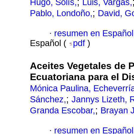
;
Hugo, Solís,
Luis, Vargas,
;
Pablo, Londoño,
David, G
·
resumen en Español
Español (
pdf
)
Aceites Vegetales de 
Ecuatoriana para el D
Mónica Paulina, Echeverrí
;
Sánchez,
Jannys Lizeth, R
;
Granda Escobar,
Brayan J
·
resumen en Español