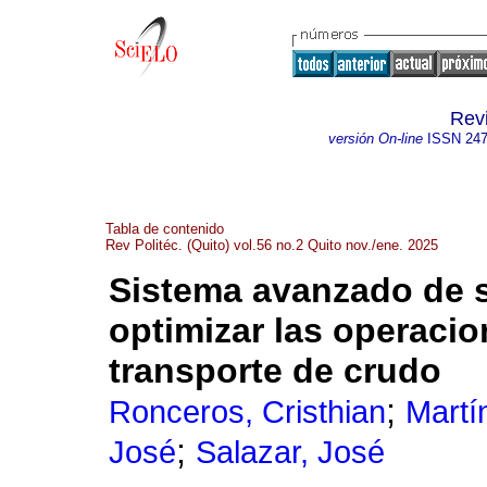
Revi
versión On-line
ISSN
247
Tabla de contenido
Rev Politéc. (Quito) vol.56 no.2 Quito nov./ene. 2025
Sistema avanzado de s
optimizar las operaci
transporte de crudo
;
Ronceros, Cristhian
Martí
;
José
Salazar, José