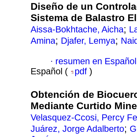
Diseño de un Controla
Sistema de Balastro E
;
Aissa-Bokhtache, Aicha
L
;
;
Amina
Djafer, Lemya
Naid
·
resumen en Español
Español (
pdf
)
Obtención de Biocuero
Mediante Curtido Miner
Velasquez-Ccosi, Percy F
;
Juárez, Jorge Adalberto
G