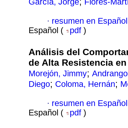
;
García, Jorge
Flores-Mart
·
resumen en Español
Español (
pdf
)
Análisis del Comport
de Alta Resistencia e
;
Morejón, Jimmy
Andrango
;
;
Diego
Coloma, Hernán
Mo
·
resumen en Español
Español (
pdf
)