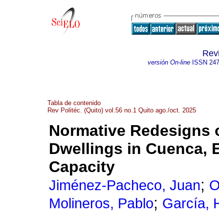
Revi
versión On-line
ISSN
247
Tabla de contenido
Rev Politéc. (Quito) vol.56 no.1 Quito ago./oct. 2025
Normative Redesigns 
Dwellings in Cuenca, E
Capacity
;
Jiménez-Pacheco, Juan
O
;
Molineros, Pablo
García, 