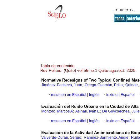
Tabla de contenido
Rev Politéc. (Quito) vol.56 no.1 Quito ago./oct. 2025
Normative Redesigns of Two Typical Confined Maso
;
;
Jiménez-Pacheco, Juan
Ortega-Guamán, Erika
Quinde,
·
resumen en Español
|
Inglés
·
texto en Español
Evaluación del Ruido Urbano en la Ciudad de Alta 
;
;
Montoro, Marcos A
Asinari, Iván E
De Goycoechea, Julie
·
resumen en Español
|
Inglés
·
texto en Español
Evaluación de la Actividad Antimicrobiana de Biop
;
;
Valverde-Durán, Sergio
Ramírez-Sarmiento, Angie
Ruilo