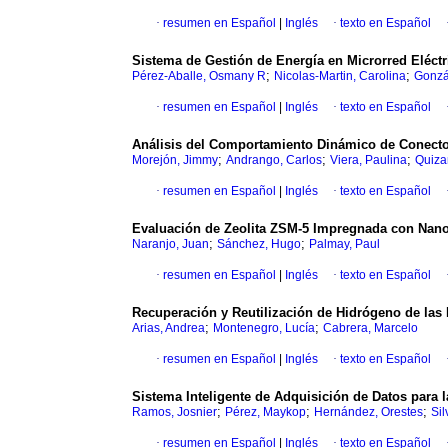
·
resumen en Español
|
Inglés
·
texto en Español
Sistema de Gestión de Energía en Microrred Eléct
;
;
Pérez-Aballe, Osmany R
Nicolas-Martin, Carolina
Gonzá
·
resumen en Español
|
Inglés
·
texto en Español
Análisis del Comportamiento Dinámico de Conector
;
;
;
Morejón, Jimmy
Andrango, Carlos
Viera, Paulina
Quiza
·
resumen en Español
|
Inglés
·
texto en Español
Evaluación de Zeolita ZSM-5 Impregnada con Nano
;
;
Naranjo, Juan
Sánchez, Hugo
Palmay, Paul
·
resumen en Español
|
Inglés
·
texto en Español
Recuperación y Reutilización de Hidrógeno de las 
;
;
Arias, Andrea
Montenegro, Lucía
Cabrera, Marcelo
·
resumen en Español
|
Inglés
·
texto en Español
Sistema Inteligente de Adquisición de Datos para 
;
;
;
Ramos, Josnier
Pérez, Maykop
Hernández, Orestes
Si
·
resumen en Español
|
Inglés
·
texto en Español