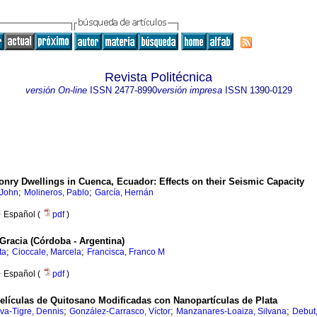
Revista Politécnica
versión On-line
ISSN
2477-8990
versión impresa
ISSN
1390-0129
nry Dwellings in Cuenca, Ecuador: Effects on their Seismic Capacity
;
;
 John
Molineros, Pablo
García, Hernán
·
Español (
pdf
)
Gracia (Córdoba - Argentina)
;
;
ta
Cioccale, Marcela
Francisca, Franco M
·
Español (
pdf
)
elículas de Quitosano Modificadas con Nanopartículas de Plata
;
;
;
va-Tigre, Dennis
González-Carrasco, Víctor
Manzanares-Loaiza, Silvana
Debut,