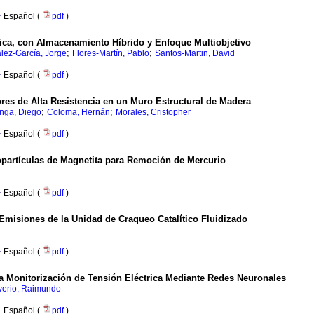
·
Español (
pdf
)
rica, con Almacenamiento Híbrido y Enfoque Multiobjetivo
;
;
lez-García, Jorge
Flores-Martín, Pablo
Santos-Martin, David
·
Español (
pdf
)
es de Alta Resistencia en un Muro Estructural de Madera
;
;
nga, Diego
Coloma, Hernán
Morales, Cristopher
·
Español (
pdf
)
partículas de Magnetita para Remoción de Mercurio
·
Español (
pdf
)
Emisiones de la Unidad de Craqueo Catalítico Fluidizado
·
Español (
pdf
)
la Monitorización de Tensión Eléctrica Mediante Redes Neuronales
lverio, Raimundo
·
Español (
pdf
)