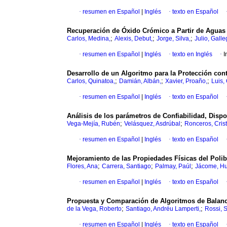
·
resumen en Español
|
Inglés
·
texto en Español
Recuperación de Óxido Crómico a Partir de Aguas 
;
;
;
Carlos, Medina,
Alexis, Debut,
Jorge, Silva,
Julio, Galle
·
resumen en Español
|
Inglés
·
texto en Inglés
·
I
Desarrollo de un Algoritmo para la Protección con
;
;
;
Carlos, Quinatoa,
Damián, Albán,
Xavier, Proaño,
Luis,
·
resumen en Español
|
Inglés
·
texto en Español
Análisis de los parámetros de Confiabilidad, Disp
;
;
Vega-Mejía, Rubén
Velásquez, Asdrúbal
Ronceros, Cris
·
resumen en Español
|
Inglés
·
texto en Español
Mejoramiento de las Propiedades Físicas del Polib
;
;
;
Flores, Ana
Carrera, Santiago
Palmay, Paúl
Jácome, H
·
resumen en Español
|
Inglés
·
texto en Español
Propuesta y Comparación de Algoritmos de Balance
;
;
de la Vega, Roberto
Santiago, Andréu Lamperti,
Rossi, 
·
resumen en Español
|
Inglés
·
texto en Español