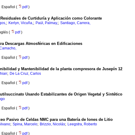
·
Español (
pdf
)
Residuales de Curtiduría y Aplicación como Colorante
;
;
;
gos,
Kerlyn, Vicuña,
Paúl, Palmay,
Santiago, Carrera,
nglés (
pdf
)
tra Descargas Atmosféricas en Edificaciones
 Camacho,
·
Español (
pdf
)
onibilidad y Mantenibilidad de la planta compresora de Jusepín 12
;
thian
De La Cruz, Carlos
·
Español (
pdf
)
utilsuccinato Usando Estabilizantes de Origen Vegetal y Sintético
ugo
·
Español (
pdf
)
o Pasivo de Celdas NMC para una Batería de Iones de Litio
;
;
;
Silvano
Spina, Marcelo
Brizzio, Nicolás
Leegstra, Roberto
·
Español (
pdf
)