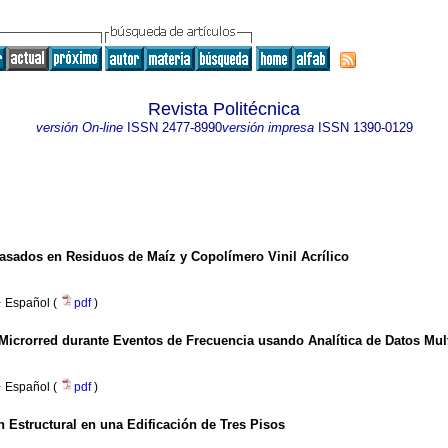
Revista Politécnica
versión On-line
ISSN
2477-8990
versión impresa
ISSN
1390-0129
asados en Residuos de Maíz y Copolímero Vinil Acrílico
·
Español (
pdf
)
Microrred durante Eventos de Frecuencia usando Analítica de Datos Mult
·
Español (
pdf
)
n Estructural en una Edificación de Tres Pisos