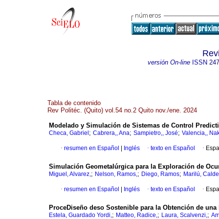
Revi
versión On-line
ISSN
247
Tabla de contenido
Rev Politéc. (Quito) vol.54 no.2 Quito nov./ene. 2024
Modelado y Simulación de Sistemas de Control Predictiv
;
;
;
Checa, Gabriel
Cabrera,, Ana
Sampietro,, José
Valencia,, Nak
·
resumen en Español
|
Inglés
·
texto en Español
·
Espa
Simulación Geometalúrgica para la Exploración de Ocur
;
;
;
Miguel, Alvarez,
Nelson, Ramos,
Diego, Ramos
Marilú, Calde
·
resumen en Español
|
Inglés
·
texto en Español
·
Espa
ProceDiseño deso Sostenible para la Obtención de un
;
;
;
Estela, Guardado Yordi,
Matteo, Radice,
Laura, Scalvenzi,
Am