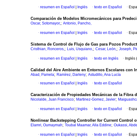
·
resumen en Español
|
Inglés
·
texto en Español
·
Espa
Comparación de Modelos Micromecánicos para Predecir 
;
Oscar, Sotomayor,
Antonio, Pancho,
·
resumen en Español
|
Inglés
·
texto en Español
·
Espa
Sistema de Control de Flujo de Gas para Pozos Producto
;
;
;
Cristhian, Ronceros,
Luis, Usquiano,
Cesar, León,
Joseph, Pi
·
resumen en Español
|
Inglés
·
texto en Inglés
·
Inglés 
Calidad del Aire Ambiente en Entornos Escolares con 
;
;
Abad, Pamela
Ramírez, Darleny
Astudillo, Ana Lucía
·
resumen en Español
|
Inglés
·
texto en Español
Caracterización de Propiedades Mecánicas de la Fibra 
;
;
Nicolalde, Juan Francisco
Martinez-Gomez, Javier
Maiguashca
·
resumen en Español
|
Inglés
·
texto en Español
·
Espa
Nonlinear Backstepping Controller for Current Control o
;
;
Elamri, Oumaymah
Toubal Maamar, Alla Eddine
Oukassi, Abde
·
resumen en Español
|
Inglés
·
texto en Español
·
Espa