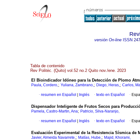
Revi
versión On-line
ISSN
247
Tabla de contenido
Rev Politéc. (Quito) vol.52 no.2 Quito nov./ene. 2023
El Bioindicador Idóneo para la Detección de Plomo Atm
;
;
;
Paula, Cordero,
Yuliana, Zambrano,
Diego, Heras,
Carlos, Ma
·
resumen en Español
|
Inglés
·
texto en Español
·
Espa
Dispensador Inteligente de Frutos Secos para Producció
;
Pamela, Castro-Martin, Ana
Patricio, Silva-Naranjo,
·
resumen en Español
|
Inglés
·
texto en Español
·
Espa
Evaluación Experimental de la Resistencia Sísmica de
;
;
Javier, Almeida Navarrete,
Matías, Hube,
Majid, Khorami,