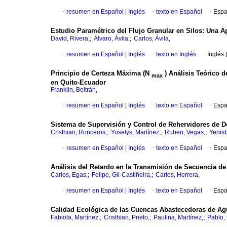
·
resumen en Español
|
Inglés
·
texto en Español
·
Espa
Estudio Paramétrico del Flujo Granular en Silos: Una 
;
;
David, Rivera,
Alvaro, Ávila,
Carlos, Ávila,
·
resumen en Español
|
Inglés
·
texto en Inglés
·
Inglés 
Principio de Certeza Máxima (N
) Análisis Teórico d
max
en Quito-Ecuador
Franklin, Beltrán,
·
resumen en Español
|
Inglés
·
texto en Español
·
Espa
Sistema de Supervisión y Control de Rehervidores de D
;
;
;
Cristhian, Ronceros,
Yuselys, Martínez,
Ruben, Vegas,
Yenisb
·
resumen en Español
|
Inglés
·
texto en Español
·
Espa
Análisis del Retardo en la Transmisión de Secuencia 
;
;
Carlos, Egas,
Felipe, Gil-Castiñeira,
Carlos, Herrera,
·
resumen en Español
|
Inglés
·
texto en Español
·
Espa
Calidad Ecológica de las Cuencas Abastecedoras de Agu
;
;
;
Fabiola, Martínez,
Cristhian, Prieto,
Paulina, Martínez,
Pablo,