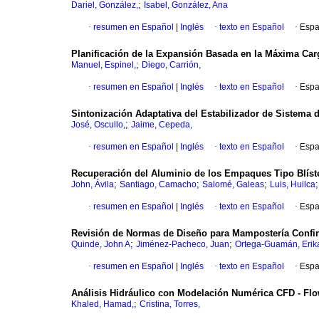
;
Dariel, González,
Isabel, González, Ana
·
resumen en Español
|
Inglés
·
texto en Español
·
Espa
Planificación de la Expansión Basada en la Máxima Ca
;
Manuel, Espinel,
Diego, Carrión,
·
resumen en Español
|
Inglés
·
texto en Español
·
Espa
Sintonización Adaptativa del Estabilizador de Sistema 
;
José, Oscullo,
Jaime, Cepeda,
·
resumen en Español
|
Inglés
·
texto en Español
·
Espa
Recuperación del Aluminio de los Empaques Tipo Blís
;
;
;
John, Ávila
Santiago, Camacho
Salomé, Galeas
Luis, Huilca
·
resumen en Español
|
Inglés
·
texto en Español
·
Espa
Revisión de Normas de Diseño para Mampostería Confin
;
;
Quinde, John A
Jiménez-Pacheco, Juan
Ortega-Guamán, Erik
·
resumen en Español
|
Inglés
·
texto en Español
·
Espa
Análisis Hidráulico con Modelación Numérica CFD - Flo
;
Khaled, Hamad,
Cristina, Torres,