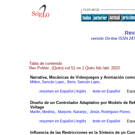
Revi
versión On-line
ISSN
247
Tabla de contenido
Rev Politéc. (Quito) vol.51 no.1 Quito feb./abr. 2023
Narrativa, Mecánicas de Videojuegos y Animación como 
;
Milton, Sancán Lapo,
Boris, Sancán Lapo,
·
resumen en Español
|
Inglés
·
texto en Español
·
Espa
Diseño de un Controlador Adaptativo por Modelo de Ref
Voltage
;
;
Martín, Medina,
Marjorie, Naranjo,
Jesús, Rodríguez-Flores,
·
resumen en Español
|
Inglés
·
texto en Español
·
Espa
Influencia de las Restricciones en la Síntesis de un Con