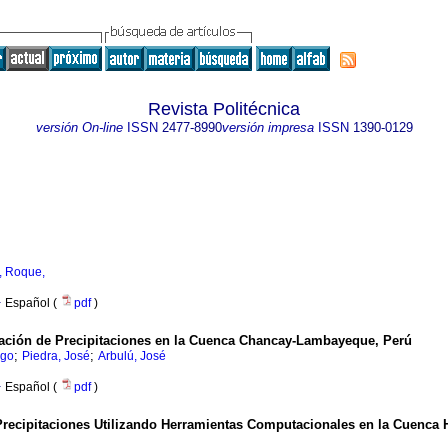
Revista Politécnica
versión On-line
ISSN
2477-8990
versión impresa
ISSN
1390-0129
, Roque,
·
Español (
pdf
)
ración de Precipitaciones en la Cuenca Chancay-Lambayeque, Perú
;
;
ogo
Piedra, José
Arbulú, José
·
Español (
pdf
)
 Precipitaciones Utilizando Herramientas Computacionales en la Cuenca 