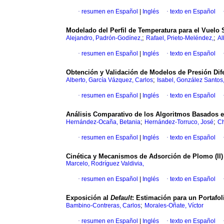
·
resumen en Español
|
Inglés
·
texto en Español
Modelado del Perfil de Temperatura para el Vuelo
;
;
Alejandro, Padrón-Godínez,
Rafael, Prieto-Meléndez,
Al
·
resumen en Español
|
Inglés
·
texto en Español
Obtención y Validación de Modelos de Presión Dif
;
Alberto, García Vázquez, Carlos
Isabel, González Santos
·
resumen en Español
|
Inglés
·
texto en Español
Análisis Comparativo de los Algoritmos Basados e
;
;
Hernández-Ocaña, Betania
Hernández-Torruco, José
Ch
·
resumen en Español
|
Inglés
·
texto en Español
Cinética y Mecanismos de Adsorción de Plomo (II) 
Marcelo, Rodríguez Valdivia,
·
resumen en Español
|
Inglés
·
texto en Español
Exposición al
Default
: Estimación para un Portafol
;
Bambino-Contreras, Carlos
Morales-Oñate, Víctor
·
resumen en Español
|
Inglés
·
texto en Español