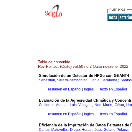
Tabla de contenido
Rev Politéc. (Quito) vol.50 no.2 Quito nov./ene. 2022
Simulación de un Detector de HPGe con GEANT4
;
;
Sebastián, Sarasti-Zambonino,
Tania, Barahona,
Santos
·
resumen en Español
|
Inglés
·
texto en Español
Evaluación de la Agresividad Climática y Concent
;
;
;
Guillermo, Arriola,
Luis, Villegas,
Noe, Marín
César, Idr
·
resumen en Español
|
Inglés
·
texto en Español
Eficiencia de la Imputación de Datos Faltantes de
;
;
Carlos, Matovelle,
Diego, Heras,
José, Solano-Peláez,