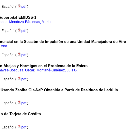
·
Español (
pdf
)
 Suborbital EMIDSS-1
berto, Mendoza-Bárcenas, Mario
·
Español (
pdf
)
erencial en la Sección de Impulsión de una Unidad Manejadora de Aire
, Ana
·
Español (
pdf
)
n Abejas y Hormigas en el Problema de la Esfera
;
ávez-Bosquez, Oscar
Montané-Jiménez, Luis G.
·
Español (
pdf
)
Usando Zeolita Gis-NaP Obtenida a Partir de Residuos de Ladrillo
·
Español (
pdf
)
io de Tarjeta de Crédito
·
Español (
pdf
)