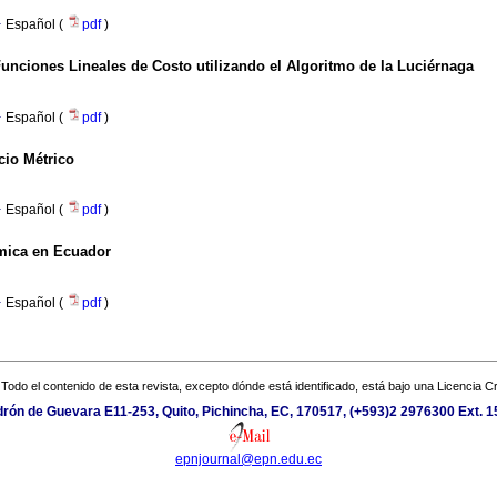
·
Español (
pdf
)
ciones Lineales de Costo utilizando el Algoritmo de la Luciérnaga
·
Español (
pdf
)
io Métrico
·
Español (
pdf
)
smica en Ecuador
·
Español (
pdf
)
Todo el contenido de esta revista, excepto dónde está identificado, está bajo una
Licencia 
rón de Guevara E11-253, Quito, Pichincha, EC, 170517, (+593)2 2976300 Ext. 
epnjournal@epn.edu.ec