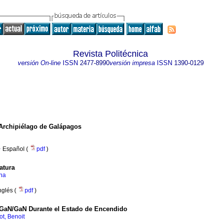
Revista Politécnica
versión On-line
ISSN
2477-8990
versión impresa
ISSN
1390-0129
 Archipiélago de Galápagos
·
Español (
pdf
)
atura
ina
nglés (
pdf
)
lGaN/GaN Durante el Estado de Encendido
t, Benoit