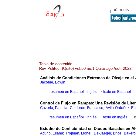
Tabla de contenido
Rev Politéc. (Quito) vol.50 no.1 Quito ago./oct. 2022
Análisis de Condiciones Extremas de Oleaje en el
Jácome, Edwin
·
resumen en Español
|
Inglés
·
texto en Español
Control de Flujo en Rampas: Una Revisión de Liter
;
;
Cazorla, Patricia
Calderón, Francisco
Avila-Ordóñez, El
·
resumen en Español
|
Inglés
·
texto en Inglés
·
I
Estudio de Confiabilidad en Diodos Basados en A
;
;
;
Acurio, Eliana
Trojman, Lionel
De-Jaeger, Brice
Bakeroo