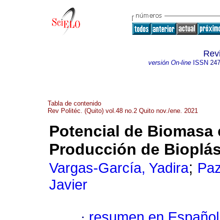
Revi
versión On-line
ISSN
247
Tabla de contenido
Rev Politéc. (Quito) vol.48 no.2 Quito nov./ene. 2021
Potencial de Biomasa 
Producción de Bioplás
;
Vargas-García, Yadira
Paz
Javier
·
resumen en Español