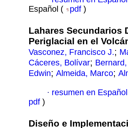
Español (
pdf
)
Lahares Secundarios 
Periglacial en el Vol
;
Vasconez, Francisco J.
Ma
;
Cáceres, Bolívar
Bernard,
;
;
Edwin
Almeida, Marco
Al
·
resumen en Español
pdf
)
Diseño e Implementac