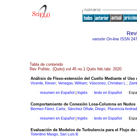
Revi
versión On-line
ISSN
247
Tabla de contenido
Rev Politéc. (Quito) vol.45 no.1 Quito feb./abr. 2020
Análisis de Flexo-extensión del Cuello Mediante el Uso d
;
;
;
Vicente, Klever
Venegas, William
Vásconez, Christian L.
Zamb
·
resumen en Español
|
Inglés
·
texto en Español
·
Espa
Comportamiento de Conexión Losa-Columna en Nudos In
;
;
Bermeo Fárez, Carla
Sánchez Oñate, Diego
Placencia Andrade
·
resumen en Español
|
Inglés
·
texto en Español
·
Espa
Evaluación de Modelos de Turbulencia para el Flujo de 
Tolentino Masgo, San Luis B.