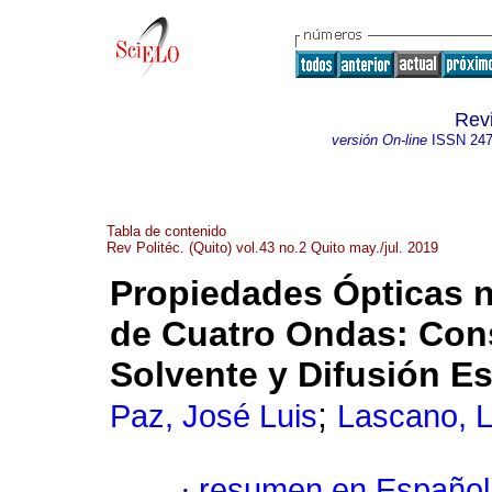
Revi
versión On-line
ISSN
247
Tabla de contenido
Rev Politéc. (Quito) vol.43 no.2 Quito may./jul. 2019
Propiedades Ópticas n
de Cuatro Ondas: Cons
Solvente y Difusión Es
;
Paz, José Luis
Lascano, L
·
resumen en Español