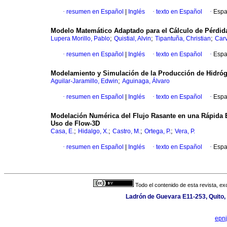
·
resumen en Español
|
Inglés
·
texto en Español
·
Espa
Modelo Matemático Adaptado para el Cálculo de Pérdid
;
;
;
Lupera Morillo, Pablo
Quistial, Alvin
Tipantuña, Christian
Carv
·
resumen en Español
|
Inglés
·
texto en Español
·
Espa
Modelamiento y Simulación de la Producción de Hidróge
;
Aguilar-Jaramillo, Edwin
Aguinaga, Álvaro
·
resumen en Español
|
Inglés
·
texto en Español
·
Espa
Modelación Numérica del Flujo Rasante en una Rápida 
Uso de Flow-3D
;
;
;
;
Casa, E.
Hidalgo, X.
Castro, M.
Ortega, P.
Vera, P.
·
resumen en Español
|
Inglés
·
texto en Español
·
Espa
Todo el contenido de esta revista, ex
Ladrón de Guevara E11-253, Quito,
epn