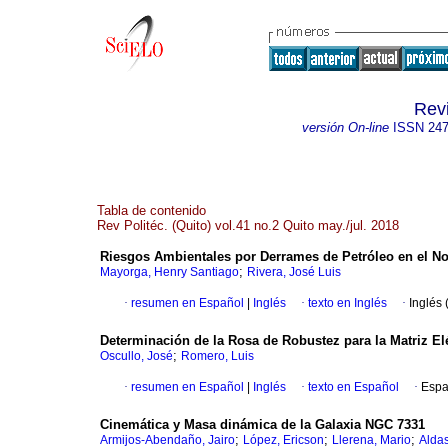
Revi
versión On-line
ISSN
247
Tabla de contenido
Rev Politéc. (Quito) vol.41 no.2 Quito may./jul. 2018
Riesgos Ambientales por Derrames de Petróleo en el N
;
Mayorga, Henry Santiago
Rivera, José Luis
·
resumen en Español
|
Inglés
·
texto en Inglés
·
Inglés 
Determinación de la Rosa de Robustez para la Matriz El
;
Oscullo, José
Romero, Luis
·
resumen en Español
|
Inglés
·
texto en Español
·
Espa
Cinemática y Masa dinámica de la Galaxia NGC 7331
;
;
;
Armijos-Abendaño, Jairo
López, Ericson
Llerena, Mario
Aldas