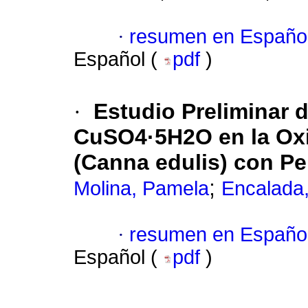
·
resumen en Españo
Español (
pdf
)
·
Estudio Preliminar 
CuSO4·5H2O en la Oxi
(Canna edulis) con P
;
Molina, Pamela
Encalada,
·
resumen en Españo
Español (
pdf
)