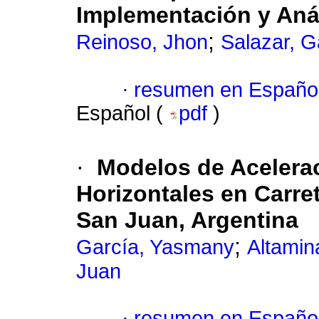
Implementación y Aná
;
Reinoso, Jhon
Salazar, G
·
resumen en Españo
Español (
pdf
)
·
Modelos de Acelera
Horizontales en Carre
San Juan, Argentina
;
García, Yasmany
Altamin
Juan
·
resumen en Españo