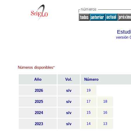
Estud
versión 
Números disponibles
*
Año
Vol.
Número
2026
s/v
19
2025
s/v
17
18
2024
s/v
15
16
2023
s/v
14
13