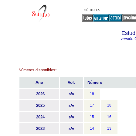
Estud
versión 
Números disponibles
*
Año
Vol.
Número
2026
s/v
19
2025
s/v
17
18
2024
s/v
15
16
2023
s/v
14
13