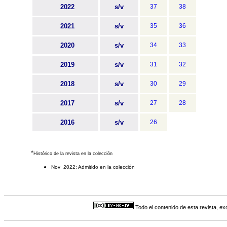
2022
s/v
37
38
2021
s/v
35
36
2020
s/v
34
33
2019
s/v
31
32
2018
s/v
30
29
2017
s/v
27
28
2016
s/v
26
*
Histórico de la revista en la colección
Nov 2022: Admitido en la colección
Todo el contenido de esta revista, ex