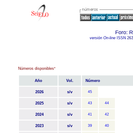
Foro: R
versión On-line
ISSN
263
Números disponibles
*
Año
Vol.
Número
2026
s/v
45
2025
s/v
43
44
2024
s/v
41
42
2023
s/v
39
40