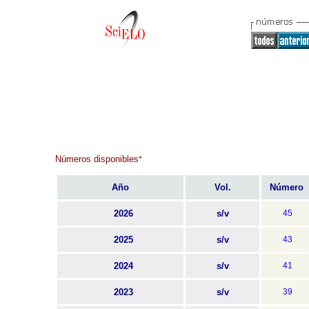
Números disponibles
*
Año
Vol.
Número
2026
s/v
45
2025
s/v
43
2024
s/v
41
2023
s/v
39