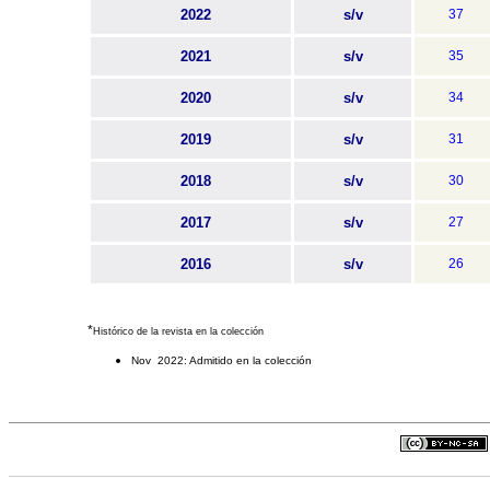
2022
s/v
37
2021
s/v
35
2020
s/v
34
2019
s/v
31
2018
s/v
30
2017
s/v
27
2016
s/v
26
*
Histórico de la revista en la colección
Nov 2022: Admitido en la colección