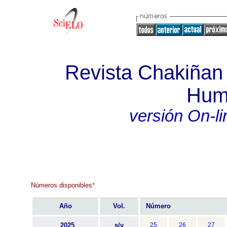
Revista Chakiñan 
Hum
versión On-li
Números disponibles
*
Año
Vol.
Número
2025
s/v
25
26
27