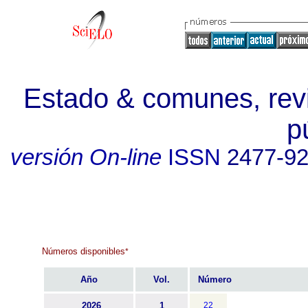
Estado & comunes, revi
p
versión On-line
ISSN
2477-9
Números disponibles
*
Año
Vol.
Número
2026
1
22