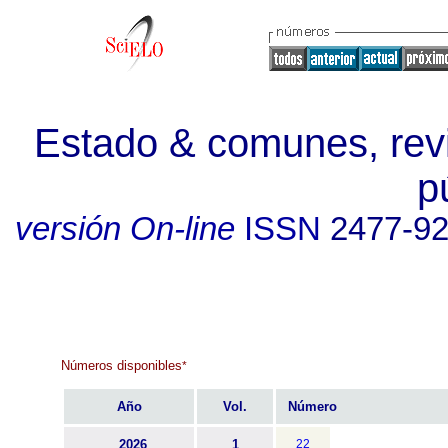
Estado & comunes, revi
p
versión On-line
ISSN
2477-9
Números disponibles
*
Año
Vol.
Número
2026
1
22