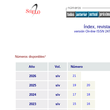
Índex, revis
versión On-line
ISSN
247
Números disponibles
*
Año
Vol.
Número
2026
s/v
21
2025
s/v
19
20
2024
s/v
17
18
2023
s/v
15
16