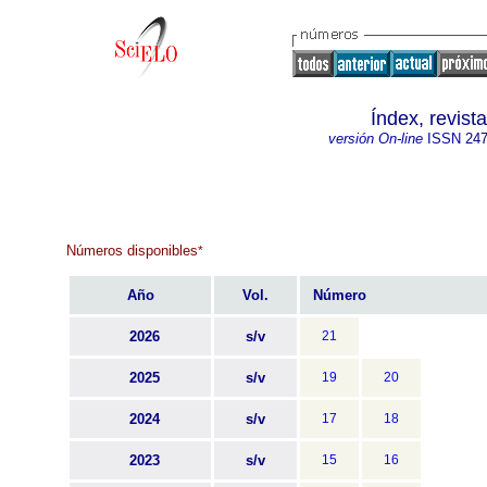
Índex, revis
versión On-line
ISSN
247
Números disponibles
*
Año
Vol.
Número
2026
s/v
21
2025
s/v
19
20
2024
s/v
17
18
2023
s/v
15
16