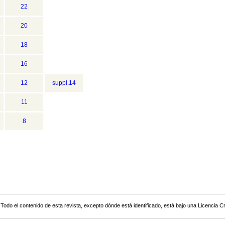
22
20
18
16
12
suppl.14
11
8
Todo el contenido de esta revista, excepto dónde está identificado, está bajo una
Licencia 