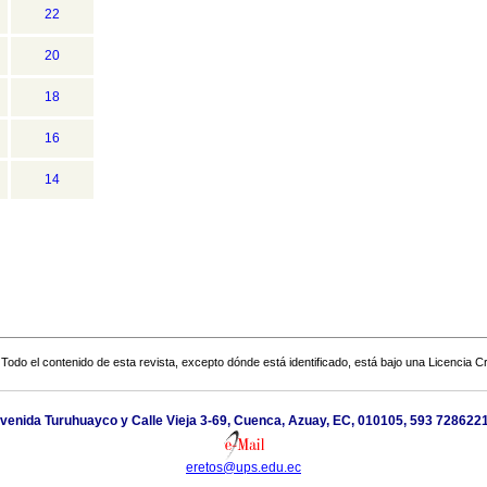
22
20
18
16
14
Todo el contenido de esta revista, excepto dónde está identificado, está bajo una
Licencia 
venida Turuhuayco y Calle Vieja 3-69, Cuenca, Azuay, EC, 010105, 593 728622
eretos@ups.edu.ec