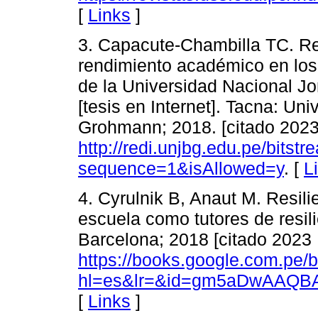
[
Links
]
3. Capacute-Chambilla TC. Rela
rendimiento académico en los 
de la Universidad Nacional 
[tesis en Internet]. Tacna: U
Grohmann; 2018. [citado 2023
http://redi.unjbg.edu.pe/bit
sequence=1&isAllowed=y
. [
L
4. Cyrulnik B, Anaut M. Resili
escuela como tutores de resilie
Barcelona; 2018 [citado 2023 
https://books.google.com.pe/
hl=es&lr=&id=gm5aDwAAQBA
[
Links
]