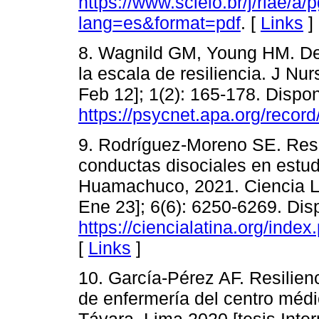
https://www.scielo.br/j/rlae
lang=es&format=pdf
. [
Links
]
8. Wagnild GM, Young HM. Des
la escala de resiliencia. J Nu
Feb 12]; 1(2): 165-178. Dispon
https://psycnet.apa.org/reco
9. Rodríguez-Moreno SE. Resi
conductas disociales en estu
Huamachuco, 2021. Ciencia Lat
Ene 23]; 6(6): 6250-6269. Dis
https://ciencialatina.org/index
[
Links
]
10. García-Pérez AF. Resilien
de enfermería del centro méd