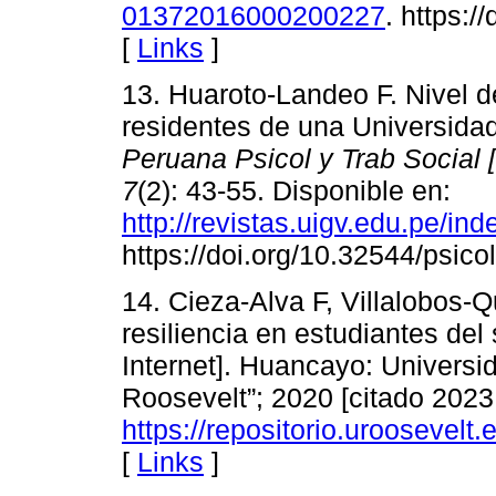
01372016000200227
. https:/
[
Links
]
13. Huaroto-Landeo F. Nivel d
residentes de una Universida
Peruana Psicol y Trab Social [
7
(2): 43-55. Disponible en:
http://revistas.uigv.edu.pe/in
https://doi.org/10.32544/psico
14. Cieza-Alva F, Villalobos-
resiliencia en estudiantes del 
Internet]. Huancayo: Universi
Roosevelt”; 2020 [citado 2023
https://repositorio.uroosevel
[
Links
]