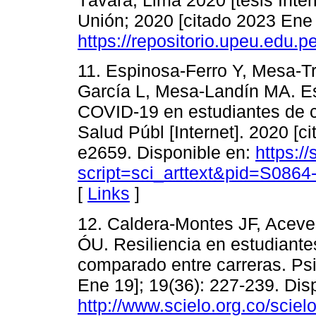
Távara, Lima 2020 [tesis Inte
Unión; 2020 [citado 2023 Ene 
https://repositorio.upeu.edu.
11. Espinosa-Ferro Y, Mesa-Tru
García L, Mesa-Landín MA. Est
COVID-19 en estudiantes de 
Salud Públ [Internet]. 2020 [c
e2659. Disponible en:
https://
script=sci_arttext&pid=S08
[
Links
]
12. Caldera-Montes JF, Acev
ÓU. Resiliencia en estudiantes
comparado entre carreras. Psi
Ene 19]; 19(36): 227-239. Dis
http://www.scielo.org.co/scie