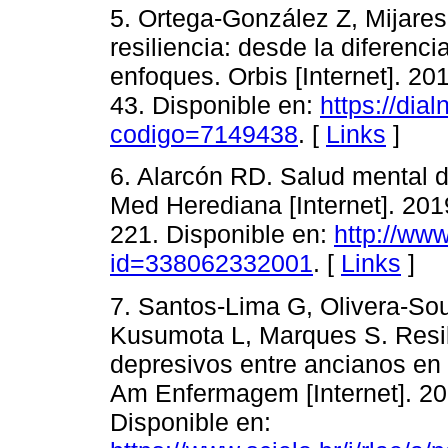
5. Ortega-González Z, Mijare
resiliencia: desde la diferenc
enfoques. Orbis [Internet]. 20
43. Disponible en:
https://dial
codigo=7149438
. [
Links
]
6. Alarcón RD. Salud mental d
Med Herediana [Internet]. 201
221. Disponible en:
http://www
id=338062332001
. [
Links
]
7. Santos-Lima G, Olivera-Sou
Kusumota L, Marques S. Resil
depresivos entre ancianos en 
Am Enfermagem [Internet]. 201
Disponible en: