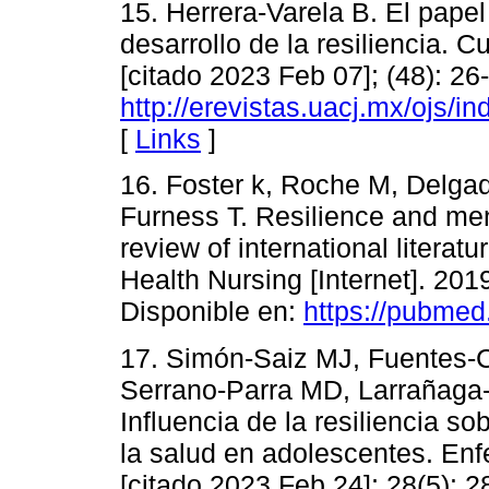
15. Herrera-Varela B. El papel
desarrollo de la resiliencia. C
[citado 2023 Feb 07]; (48): 26
http://erevistas.uacj.mx/ojs/i
[
Links
]
16. Foster k, Roche M, Delgad
Furness T. Resilience and ment
review of international literatu
Health Nursing [Internet]. 201
Disponible en:
https://pubmed
17. Simón-Saiz MJ, Fuentes-
Serrano-Parra MD, Larrañaga
Influencia de la resiliencia so
la salud en adolescentes. Enfe
[citado 2023 Feb 24]; 28(5): 2