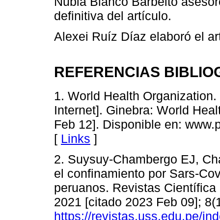
Nubia Blanco Barbeito asesoró
definitiva del artículo.
Alexei Ruíz Díaz elaboró el art
REFERENCIAS BIBLIO
1. World Health Organization.
Internet]. Ginebra: World Heal
Feb 12]. Disponible en: www.
[
Links
]
2. Suysuy-Chambergo EJ, Chá
el confinamiento por Sars-Cov
peruanos. Revistas Científica 
2021 [citado 2023 Feb 09]; 8(
https://revistas.uss.edu.pe/i