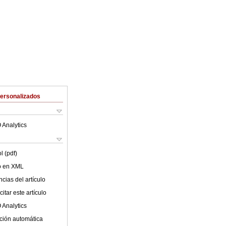
Personalizados
 Analytics
l (pdf)
lo en XML
cias del artículo
itar este artículo
 Analytics
ción automática