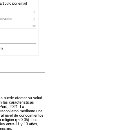
articulo por email
s
cionados
nk
ia puede afectar su salud.
n las características
Perú, 2021. La
 recopilaron mediante una
 al nivel de conocimientos
 religión (p<0,05). Los
des entre 11 y 13 años,
ianismo.