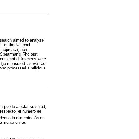
esearch aimed to analyze
s at the National
e approach, non-
. Spearman's Rho test
ignificant differences were
edge measured, as well as
 who processed a religious
ia puede afectar su salud,
 respecto, el número de
adecuada alimentación en
palmente en las
)