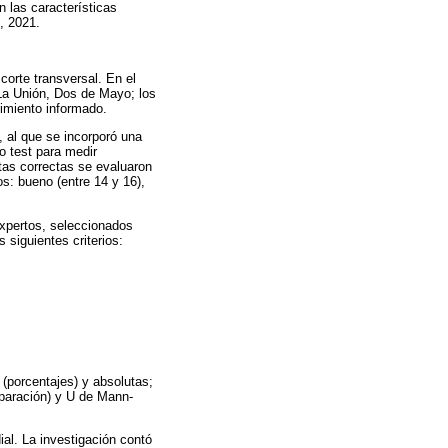
n las características
, 2021.
corte transversal. En el
 La Unión, Dos de Mayo; los
timiento informado.
 al que se incorporó una
o test para medir
tas correctas se evaluaron
s: bueno (entre 14 y 16),
expertos, seleccionados
 siguientes criterios:
 (porcentajes) y absolutas;
mparación) y U de Mann-
ial. La investigación contó