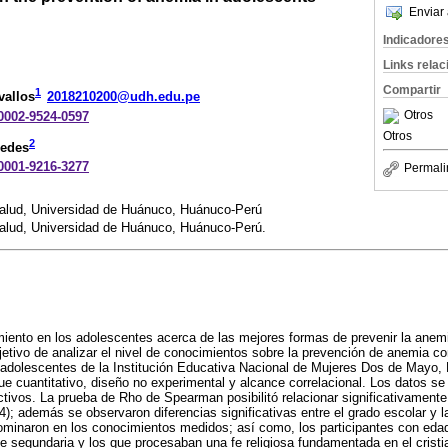
Enviar 
Indicadore
Links rela
Compartir
1
vallos
2018210200@udh.edu.pe
Otros
-0002-9524-0597
Otros
2
redes
-0001-9216-3277
Permali
Salud, Universidad de Huánuco, Huánuco-Perú
Salud, Universidad de Huánuco, Huánuco-Perú.
miento en los adolescentes acerca de las mejores formas de prevenir la anem
jetivo de analizar el nivel de conocimientos sobre la prevención de anemia co
adolescentes de la Institución Educativa Nacional de Mujeres Dos de Mayo, 
e cuantitativo, diseño no experimental y alcance correlacional. Los datos se
ctivos. La prueba de Rho de Spearman posibilitó relacionar significativamente
4); además se observaron diferencias significativas entre el grado escolar y la
dominaron en los conocimientos medidos; así como, los participantes con eda
de segundaria y los que procesaban una fe religiosa fundamentada en el crist