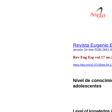
Revista Eugenio 
versión On-line
ISSN
2661-
Rev Eug Esp vol.17 no
https://doi.org/10.37135/ee.04.1
Nivel de conocimi
adolescentes
Level of knowledge i