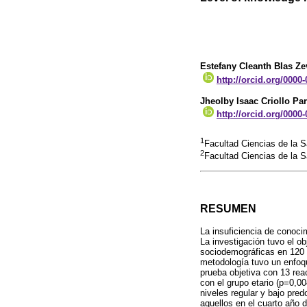
Estefany Cleanth Blas Ze
http://orcid.org/0000
Jheolby Isaac Criollo Pa
http://orcid.org/0000
1
Facultad Ciencias de la 
2
Facultad Ciencias de la 
RESUMEN
La insuficiencia de conoci
La investigación tuvo el ob
sociodemográficas en 120 
metodología tuvo un enfoqu
prueba objetiva con 13 rea
con el grupo etario (p=0,00
niveles regular y bajo pre
aquellos en el cuarto año 