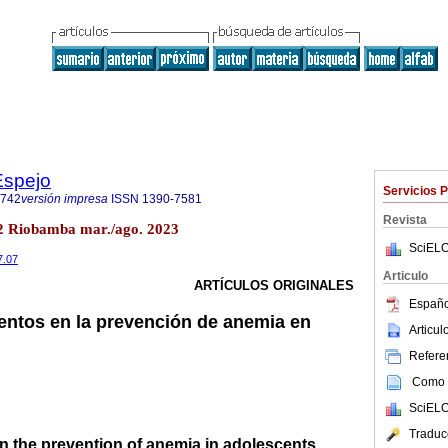
Espejo
Servicios 
6742
versión impresa
ISSN
1390-7581
Revista
.2 Riobamba mar./ago. 2023
SciELO
7.07
Articulo
ARTÍCULOS ORIGINALES
Españo
entos en la prevención de anemia en
Articu
Referen
Como c
SciELO
Traduc
n the prevention of anemia in adolescents