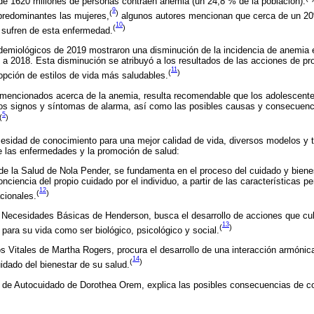
 de 1620 millones de personas contraen anemia (un 24,8 % de la población).
9
(
)
predominantes las mujeres,
algunos autores mencionan que cerca de un 20
10
(
)
 sufren de esta enfermedad.
demiológicos de 2019 mostraron una disminución de la incidencia de anemia 
 a 2018. Esta disminución se atribuyó a los resultados de las acciones de p
11
(
)
dopción de estilos de vida más saludables.
encionados acerca de la anemia, resulta recomendable que los adolescent
 los signos y síntomas de alarma, así como las posibles causas y consecuenc
5
(
)
esidad de conocimiento para una mejor calidad de vida, diversos modelos y t
e las enfermedades y la promoción de salud:
e la Salud de Nola Pender, se fundamenta en el proceso del cuidado y bienes
ciencia del propio cuidado por el individuo, a partir de las características 
12
(
)
cionales.
e Necesidades Básicas de Henderson, busca el desarrollo de acciones que cu
13
(
)
para su vida como ser biológico, psicológico y social.
s Vitales de Martha Rogers, procura el desarrollo de una interacción armónica
14
(
)
idado del bienestar de su salud.
cit de Autocuidado de Dorothea Orem, explica las posibles consecuencias de