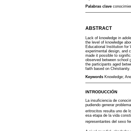
Palabras clave
conocimie
ABSTRACT
Lack of knowledge in adole
the level of knowledge abo
Educational Institution f
experimental design, and c
made it possible to signific
observed between school gr
the participants aged betw
faith based on Christianity.
Keywords
Knowledge; Ane
INTRODUCCIÓN
La insuficiencia de conoci
pudiendo generar problema
eritrocitos resulta uno de 
esa etapa de la vida consti
representantes del sexo fe