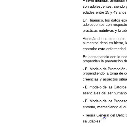
A nivel mundial, alrededor
son adolescentes, siendo 
edades entre 15 y 49 años
En Huánuco, los datos epi
adolescentes con respecto
prácticas nutritivas y la a
Además de los elementos m
alimentos ricos en hierro,
controlar esta enfermedad.
En consonancia con la nec
propenden la prevención d
· El Modelo de Promoción d
propendiendo la toma de con
creencias y aspectos situa
· El modelo de las Catorc
esenciales del ser humano 
· El Modelo de los Proceso
entorno, manteniendo el cu
· Teoría General del Défi
15
(
)
saludables.