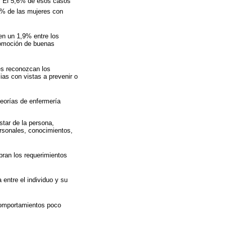
El 5,6% de esos casos
% de las mujeres con
en un 1,9% entre los
romoción de buenas
es reconozcan los
ias con vistas a prevenir o
eorías de enfermería
tar de la persona,
personales, conocimientos,
bran los requerimientos
 entre el individuo y su
 comportamientos poco