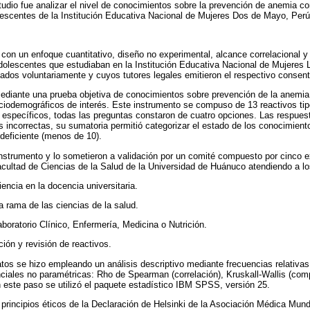
tudio fue analizar el nivel de conocimientos sobre la prevención de anemia co
escentes de la Institución Educativa Nacional de Mujeres Dos de Mayo, Perú
 con un enfoque cuantitativo, diseño no experimental, alcance correlacional y 
dolescentes que estudiaban en la Institución Educativa Nacional de Mujeres
ados voluntariamente y cuyos tutores legales emitieron el respectivo consen
ediante una prueba objetiva de conocimientos sobre prevención de la anemia,
ociodemográficos de interés. Este instrumento se compuso de 13 reactivos tip
específicos, todas las preguntas constaron de cuatro opciones. Las respues
s incorrectas, su sumatoria permitió categorizar el estado de los conocimiento
 deficiente (menos de 10).
instrumento y lo sometieron a validación por un comité compuesto por cinco 
acultad de Ciencias de la Salud de la Universidad de Huánuco atendiendo a los
encia en la docencia universitaria.
a rama de las ciencias de la salud.
boratorio Clínico, Enfermería, Medicina o Nutrición.
ción y revisión de reactivos.
tos se hizo empleando un análisis descriptivo mediante frecuencias relativas
ciales no paramétricas: Rho de Spearman (correlación), Kruskall-Wallis (co
este paso se utilizó el paquete estadístico IBM SPSS, versión 25.
 principios éticos de la Declaración de Helsinki de la Asociación Médica Mund