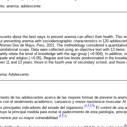
nto; anemia; adolescente
scents about the best ways to prevent anemia can affect their health. This r
ut preventing anemia with sociodemographic characteristics in 120 adolescent
or Women Dos de Mayo, Peru, 2021. The methodology considered a quantitativ
orrelational scope. Data were collected using an objective test with 13 items
antly relate the level of knowledge with the age group (.=0.004); In addition, s
ade and religion (.<0.05). Regular and low levels predominated in the knowl
een 11 and 13 years, those in the fourth year of secondary school, and those
mia; Adolescents
miento de los adolescentes acerca de las mejores formas de prevenir la anem
s con el rendimiento académico, cansancio y menor resistencia muscular. Al
1
2
3
4
(
,
,
,
)
los principales indicadores del estado del organismo.
El control de una 
tuye la principal medida para evitar el padecimiento de esta patología, princi
5
6
7
(
,
,
)
menino por su mayor vulnerabilidad.
8
(