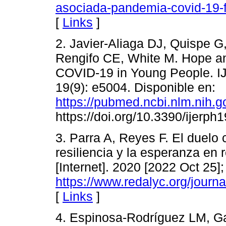
asociada-pandemia-covid-19-
[
Links
]
2. Javier-Aliaga DJ, Quispe G
Rengifo CE, White M. Hope an
COVID-19 in Young People. IJ
19(9): e5004. Disponible en:
https://pubmed.ncbi.nlm.ni
https://doi.org/10.3390/ijerph
3. Parra A, Reyes F. El duelo 
resiliencia y la esperanza en
[Internet]. 2020 [2022 Oct 25];
https://www.redalyc.org/jou
[
Links
]
4. Espinosa-Rodríguez LM, G