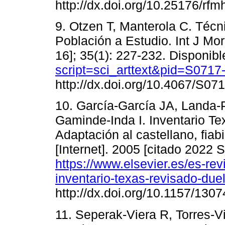
http://dx.doi.org/10.25176/rfm
9. Otzen T, Manterola C. Téc
Población a Estudio. Int J Mor
16]; 35(1): 227-232. Disponib
script=sci_arttext&pid=S07
http://dx.doi.org/10.4067/S0
10. García-García JA, Landa-
Gaminde-Inda I. Inventario T
Adaptación al castellano, fiab
[Internet]. 2005 [citado 2022 
https://www.elsevier.es/es-rev
inventario-texas-revisado-due
http://dx.doi.org/10.1157/130
11. Seperak-Viera R, Torres-V