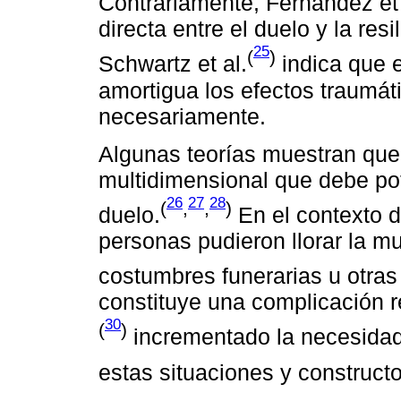
Contrariamente, Fernández et 
directa entre el duelo y la res
25
(
)
Schwartz et al.
indica que e
amortigua los efectos traumát
necesariamente.
Algunas teorías muestran que l
multidimensional que debe po
26
27
28
(
,
,
)
duelo.
En el contexto 
personas pudieron llorar la mu
costumbres funerarias u otras 
constituye una complicación 
30
(
)
incrementado la necesidad
estas situaciones y constructo