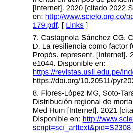
[Internet]. 2020 [citado 2022 
en:
http://www.scielo.org.co/
179.pdf
. [
Links
]
7. Castagnola-Sánchez CG, Co
D. La resiliencia como factor
Propós. represent. [Internet].
e1044. Disponible en:
https://revistas.usil.edu.pe/in
https://doi.org/10.20511/pyr2
8. Flores-López MG, Soto-Tar
Distribución regional de mort
Med Hum [Internet]. 2021 [cit
Disponible en:
http://www.scie
script=sci_arttext&pid=S23