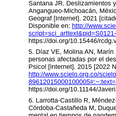
Santana JR. Deslizamientos y 
Angangueo-Michoacán, Méxic
Geograf [Internet]. 2021 [cita
Disponible en:
http://www.scie
script=sci_arttext&pid=S01
https://doi.org/10.15446/rcdg
5. Díaz VE, Molina AN, Marín 
personas afectadas por el de
Psicol [Internet]. 2015 [2022 
http://www.scielo.org.co/scie
89612015000100005#:~:tex
https://doi.org/10.11144/Jave
6. Larrotta-Castillo R, Méndez
Córdoba-Castañeda M, Duque-
mental en tiempos de pandemi