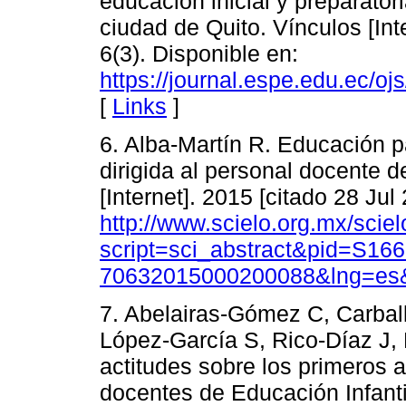
educación inicial y preparator
ciudad de Quito. Vínculos [Int
6(3). Disponible en:
https://journal.espe.edu.ec/oj
[
Links
]
6. Alba-Martín R. Educación p
dirigida al personal docente d
[Internet]. 2015 [citado 28 Jul
http://www.scielo.org.mx/scie
script=sci_abstract&pid=S166
70632015000200088&lng=es&
7. Abelairas-Gómez C, Carball
López-García S, Rico-Díaz J,
actitudes sobre los primeros a
docentes de Educación Infantil