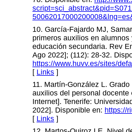
script=sci_abstract&pid=S071
50062017000200008&lng=es&
10. García-Fajardo MJ, Sama
primeros auxilios en alumnos y
educación secundaria. Rev Enf
Ago 2022]; (112): 28-32. Dispo
https://www.huvv.es/sites/de
[
Links
]
11. Martín-González L. Grado
auxilios del personal docente
Internet]. Tenerife: Universid
2022]. Disponible en:
https://
[
Links
]
12. Martos-Quiroz LE. Nivel 