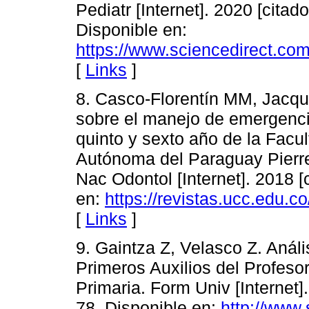
Pediatr [Internet]. 2020 [citad
Disponible en:
https://www.sciencedirect.co
[
Links
]
8. Casco-Florentín MM, Jacqu
sobre el manejo de emergenci
quinto y sexto año de la Facu
Autónoma del Paraguay Pierr
Nac Odontol [Internet]. 2018 [
en:
https://revistas.ucc.edu.c
[
Links
]
9. Gaintza Z, Velasco Z. Anál
Primeros Auxilios del Profeso
Primaria. Form Univ [Internet]
78. Disponible en:
http://www.