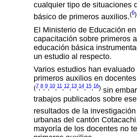
cualquier tipo de situaciones 
6
(
)
básico de primeros auxilios.
El Ministerio de Educación e
capacitación sobre primeros au
educación básica instrumentad
un estudio al respecto.
Varios estudios han evaluado 
primeros auxilios en docentes
7
8
9
10
11
12
13
14
15
16
(
,
,
,
,
,
,
,
,
,
)
sin embar
trabajos publicados sobre es
resultados de la investigació
urbanas del cantón Cotacachi
mayoría de los docentes no t