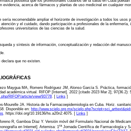
formática posibilita que los profesionales cubanos de la salud en Cuba puedan
en evidencia, acerca de fármacos y plantas de uso medicinal en cualquier m
 sería recomendable ampliar el horizonte de investigación a todos los usos p
 atención y el cuidado, dando participación a profesionales de la enfermería, 
fesores universitarios de las ciencias de la salud.
queda y síntesis de información, conceptualización y redacción del manuscr
de.
 declara que no existen.
LIOGRÁFICAS
viezo Maygua MA, Romero Rodríguez JM, Alonso García S. Práctica, formaci
idad académica virtual. RIFOP [Internet]. 2022 [citado 2023 Mar 2]; 97(36.2): 
ex.php/RIFOP/article/view/93778
. [
Links
]
s-Mourelle JA. Historia de la Farmacoepidemiología en Cuba. Horiz. sanitario 
58. Disponible en:
http://www.scielo.org.mx/scielo.php?script=sci_arttext&pi
es
. https://doi.org/10.19136/hs.a20n2.4075. [
Links
]
Moreno R, Gamboa Díaz Y. Versión móvil del Formulario Nacional de Medicam
ra
onografía en Internet]. Artemisa: 1
Jornada Científica de Farmacología y Sa