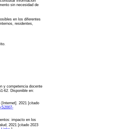
 consultar información
omento sin necesidad de
osibles en los diferentes
internos, residentes,
ito.
ón y competencia docente
51-62. Disponible en:
[Internet]. 2021 [citado
d=S2007-
entos: impacto en los
lud; 2021 [citado 2023