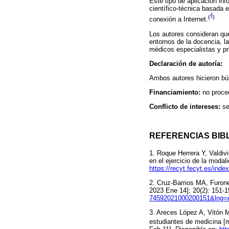
Este tipo de aplicación in
científico-técnica basada 
4
(
)
conexión a Internet.
Los autores consideran que
entornos de la docencia, la
médicos especialistas y pro
Declaración de autoría:
Ambos autores hicieron bús
Financiamiento:
no proce
Conflicto de intereses:
se
REFERENCIAS BIB
1. Roque Herrera Y, Valdi
en el ejercicio de la modal
https://recyt.fecyt.es/ind
2. Cruz-Barrios MA, Furone
2023 Ene 14]; 20(2): 151-1
74592021000200151&lng=
3. Areces López A, Vitón 
estudiantes de medicina [m