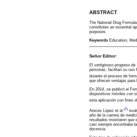
ABSTRACT
The National Drug Formular
constitutes an essential ap
purposes.
Keywords
Education, Medi
Señor Editor:
El vertiginoso progreso de
personas, facilitan su uso
durante el proceso de form
que ofrecen ventajas para
En 2014, se publicó el Fo
dispositivos móviles con s
esta aplicación con fines
3
(
)
Areces López et al.
evalu
año de la carrera de medic
resultados mostraron que e
casi siempre encontraba la
docencia.