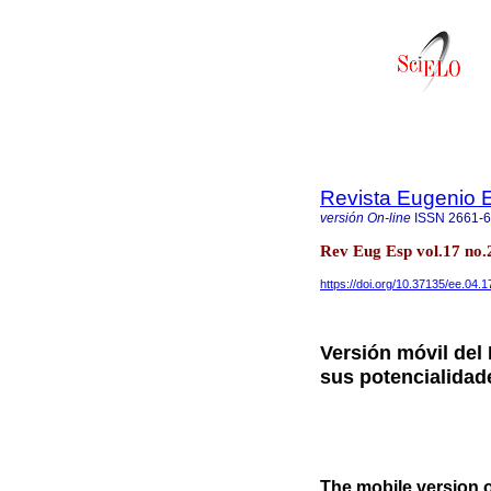
Revista Eugenio 
versión On-line
ISSN
2661-
Rev Eug Esp vol.17 no
https://doi.org/10.37135/ee.04.1
Versión móvil del
sus potencialidad
The mobile version o