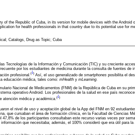
y of the Republic of Cuba, in its version for mobile devices with the Android 
plication for health professionals in that country due to its potential use for
cal; Catalogs, Drug as Topic; Cuba
 las Tecnologías de la Información y Comunicación (TIC) y su creciente accesi
 frecuente por los estudiantes de medicina durante la consulta de fuentes de i
1
(
)
ación profesional.
Así, el uso generalizado de
smartphones
posibilita el de
 la educación médica, tales como:
mHealth
y
mLearning
.
rmulario Nacional de Medicamentos (FNM) de la República de Cuba en su prim
istema operativo Android. Los profesionales de la salud en ese país reconoce
2
(
)
 de atención médica y académica.
aron el nivel de uso y aceptación global de la App del FNM en 92 estudiante
ina, que cursaban el área de formación clínica, en la Facultad de Ciencias M
l 47,8% de los participantes consultaban este recurso varias veces por sem
 información que necesitaba; además, el 100% consideró que era útil para la 