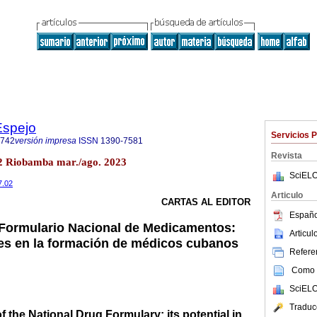
Espejo
Servicios 
6742
versión impresa
ISSN
1390-7581
Revista
.2 Riobamba mar./ago. 2023
SciELO
7.02
Articulo
CARTAS AL EDITOR
Españo
 Formulario Nacional de Medicamentos:
Articu
es en la formación de médicos cubanos
Referen
Como c
SciELO
Traduc
f the National Drug Formulary: its potential in