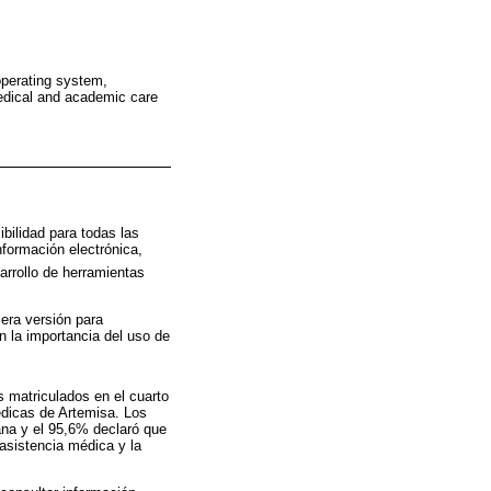
operating system,
 medical and academic care
bilidad para todas las
nformación electrónica,
sarrollo de herramientas
era versión para
n la importancia del uso de
s matriculados en el cuarto
édicas de Artemisa. Los
ana y el 95,6% declaró que
asistencia médica y la