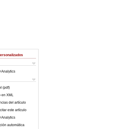
Personalizados
 Analytics
l (pdf)
lo en XML
cias del artículo
itar este artículo
 Analytics
ción automática