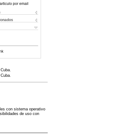
articulo por email
s
cionados
nk
 Cuba.
 Cuba.
les con sistema operativo
osibilidades de uso con