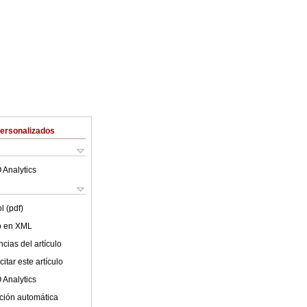
Personalizados
 Analytics
l (pdf)
lo en XML
cias del artículo
itar este artículo
 Analytics
ción automática