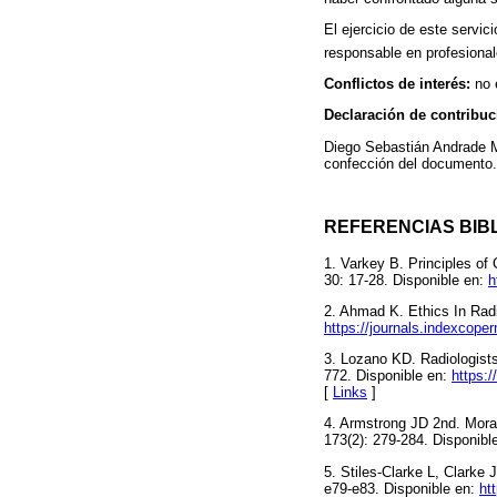
El ejercicio de este servic
responsable en profesional
Conflictos de interés:
no 
Declaración de contribuc
Diego Sebastián Andrade Mo
confección del documento.
REFERENCIAS BIB
1. Varkey B. Principles of 
30: 17-28. Disponible en:
h
2. Ahmad K. Ethics In Radio
https://journals.indexcope
3. Lozano KD. Radiologists'
772. Disponible en:
https:
[
Links
]
4. Armstrong JD 2nd. Morali
173(2): 279-284. Disponibl
5. Stiles-Clarke L, Clarke 
e79-e83. Disponible en:
ht