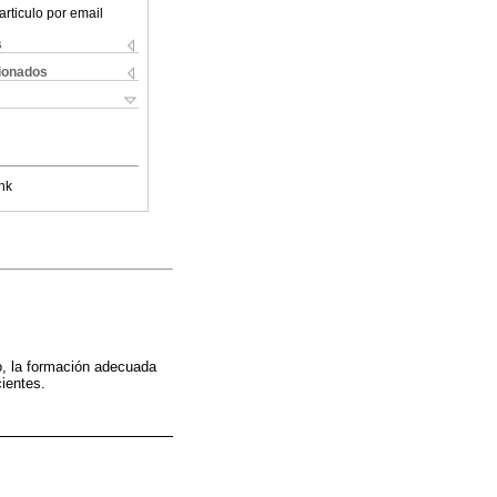
articulo por email
s
cionados
nk
to, la formación adecuada
cientes.