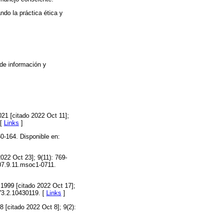
ndo la práctica ética y
 de información y
2021 [citado 2022 Oct 11];
 [
Links
]
60-164. Disponible en:
2022 Oct 23]; 9(11): 769-
007.9.11.msoc1-0711.
. 1999 [citado 2022 Oct 17];
173.2.10430119. [
Links
]
8 [citado 2022 Oct 8]; 9(2):