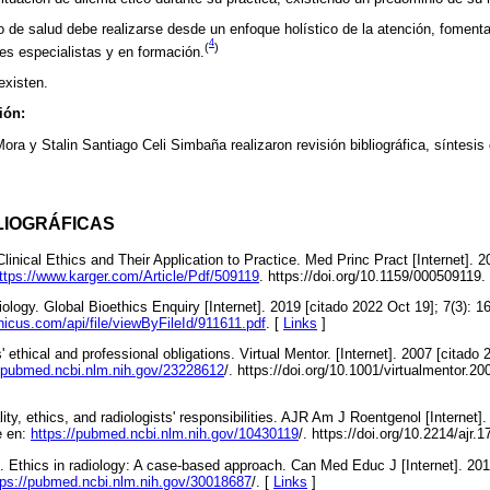
io de salud debe realizarse desde un enfoque holístico de la atención, fomenta
4
(
)
es especialistas y en formación.
existen.
ión:
ra y Stalin Santiago Celi Simbaña realizaron revisión bibliográfica, síntesis
LIOGRÁFICAS
Clinical Ethics and Their Application to Practice. Med Princ Pract [Internet]. 
ttps://www.karger.com/Article/Pdf/509119
. https://doi.org/10.1159/000509119.
logy. Global Bioethics Enquiry [Internet]. 2019 [citado 2022 Oct 19]; 7(3): 1
rnicus.com/api/file/viewByFileId/911611.pdf
. [
Links
]
 ethical and professional obligations. Virtual Mentor. [Internet]. 2007 [citado 
//pubmed.ncbi.nlm.nih.gov/23228612
/. https://doi.org/10.1001/virtualmentor.2
ty, ethics, and radiologists' responsibilities. AJR Am J Roentgenol [Internet]
e en:
https://pubmed.ncbi.nlm.nih.gov/10430119
/. https://doi.org/10.2214/ajr.
J. Ethics in radiology: A case-based approach. Can Med Educ J [Internet]. 201
tps://pubmed.ncbi.nlm.nih.gov/30018687
/. [
Links
]