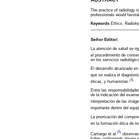
The practice of radiology im
professionals would favorab
Keywords
Ethics; Radiolo
Señor Editor:
La atención de salud se rig
el procedimiento de conse
en los servicios radiológic
El desarrollo alcanzado en
que se realiza el diagnóst
3
(
)
éticas, y humanistas.
Entre las responsabilidades
de la indicación del examen
interpretación de las imág
importante dentro del equi
La priorización del compon
en la formación ética de l
6
(
)
Camargo et al.
observaron
haber confrontado alguna s