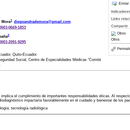
Enviar 
Indicadore
Links rela
1
e Mora
diegoandrademora@gmail.com
Compartir
-0003-0669-1853
Otros
2
baña
Otros
-0003-2091-9295
Permali
cuador, Quito-Ecuador.
Seguridad Social, Centro de Especialidades Médicas “Comité
.
ía implica el cumplimiento de importantes responsabilidades éticas. Al respec
adiodiagnóstico impactaría favorablemente en el cuidado y bienestar de los pa
ología; tecnología radiológica