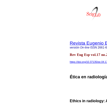
Revista Eugenio 
versión On-line
ISSN
2661-
Rev Eug Esp vol.17 no
https://doi.org/10.37135/ee.04.1
Ética en radiologí
Ethics in radiology: