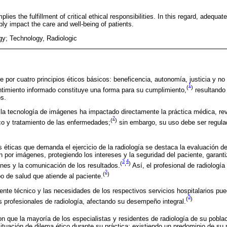
plies the fulfillment of critical ethical responsibilities. In this regard, adequate
ly impact the care and well-being of patients.
gy; Technology, Radiologic
e por cuatro principios éticos básicos: beneficencia, autonomía, justicia y no
1
(
)
ntimiento informado constituye una forma para su cumplimiento,
resultando
os.
 la tecnología de imágenes ha impactado directamente la práctica médica, re
2
(
)
ico y tratamiento de las enfermedades;
sin embargo, su uso debe ser regula
 éticas que demanda el ejercicio de la radiología se destaca la evaluación de
 por imágenes, protegiendo los intereses y la seguridad del paciente, garanti
3
4
(
,
)
enes y la comunicación de los resultados.
Así, el profesional de radiología
2
(
)
po de salud que atiende al paciente.
ente técnico y las necesidades de los respectivos servicios hospitalarios pue
5
(
)
os profesionales de radiología, afectando su desempeño integral.
 que la mayoría de los especialistas y residentes de radiología de su poblaci
ituación de dilema ético durante su práctica; existiendo un predominio de su