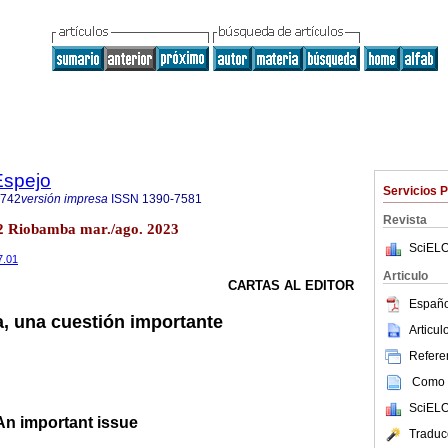
Espejo
Servicios 
6742
versión impresa
ISSN
1390-7581
Revista
.2 Riobamba mar./ago. 2023
SciELO
7.01
Articulo
CARTAS AL EDITOR
Españo
a, una cuestión importante
Articu
Referen
Como c
SciELO
 An important issue
Traduc