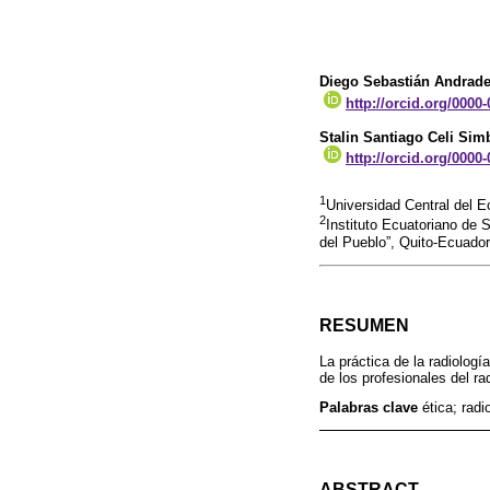
Diego Sebastián Andrad
http://orcid.org/0000
Stalin Santiago Celi Sim
http://orcid.org/0000
1
Universidad Central del E
2
Instituto Ecuatoriano de 
del Pueblo”, Quito-Ecuador
RESUMEN
La práctica de la radiolog
de los profesionales del r
Palabras clave
ética; radi
ABSTRACT