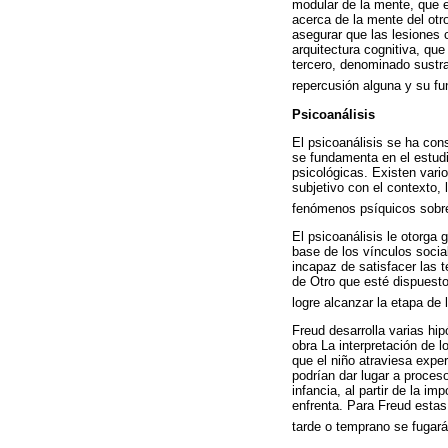
modular de la mente, que e
acerca de la mente del otro
asegurar que las lesiones 
arquitectura cognitiva, qu
tercero, denominado sustrac
repercusión alguna y su f
Psicoanálisis
El psicoanálisis se ha con
se fundamenta en el estudio
psicológicas. Existen vario
subjetivo con el contexto, 
fenómenos psíquicos sobre 
El psicoanálisis le otorga 
base de los vínculos social
incapaz de satisfacer las 
de Otro que esté dispuesto
logre alcanzar la etapa de 
Freud desarrolla varias hip
obra La interpretación de 
que el niño atraviesa expe
podrían dar lugar a proceso
infancia, al partir de la i
enfrenta. Para Freud esta
tarde o temprano se fugará