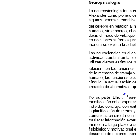
Neuropsicología
La neuropsicología toma c
Alexander Luria, pionero d
algunos procesos cognitivo
del cerebro en relación al
humano, sin embargo, el de
decir, el modo de vida que
en ocasiones sufren alguno
manera se explica la adapt
Las neurociencias en el ca
actividad cerebral en la e
utilizan ciertos estímulos 
relación con las funciones
de la memoria de trabajo y 
humano, las funciones ejec
cíngulo; la actualización d
creación de alternativas, q
11
(
)
Por su parte, Elliott
aseg
modificación del comportam
individuo concluya con éxit
la planificación de metas 
comunicación directa con la
trasladar información exte
memoria a largo plazo; a s
fisiológico y motivacional 
desarrollo de mejores capa