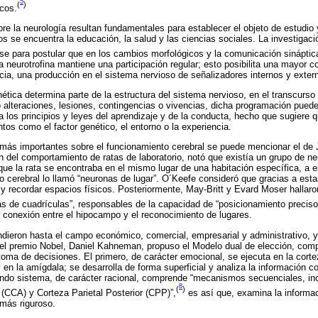
5
(
)
cos.
re la neurología resultan fundamentales para establecer el objeto de estudio 
os se encuentra la educación, la salud y las ciencias sociales. La investigac
se para postular que en los cambios morfológicos y la comunicación sináptica
a neurotrofina mantiene una participación regular; esto posibilita una mayor c
a, una producción en el sistema nervioso de señalizadores internos y exter
enética determina parte de la estructura del sistema nervioso, en el transcurso 
 alteraciones, lesiones, contingencias o vivencias, dicha programación puede
 los principios y leyes del aprendizaje y de la conducta, hecho que sugiere q
os como el factor genético, el entorno o la experiencia.
 más importantes sobre el funcionamiento cerebral se puede mencionar el de
 del comportamiento de ratas de laboratorio, notó que existía un grupo de n
ue la rata se encontraba en el mismo lugar de una habitación específica, a 
 cerebral lo llamó “neuronas de lugar”. O´Keefe consideró que gracias a est
y recordar espacios físicos. Posteriormente, May-Britt y Evard Moser halla
as de cuadrículas”, responsables de la capacidad de “posicionamiento precis
 conexión entre el hipocampo y el reconocimiento de lugares.
ndieron hasta el campo económico, comercial, empresarial y administrativo,
del premio Nobel, Daniel Kahneman, propuso el Modelo dual de elección, com
toma de decisiones. El primero, de carácter emocional, se ejecuta en la cortez
n la amígdala; se desarrolla de forma superficial y analiza la información co
undo sistema, de carácter racional, comprende “mecanismos secuenciales, inc
8
(
)
 (CCA) y Corteza Parietal Posterior (CPP)”,
es así que, examina la informa
 más riguroso.