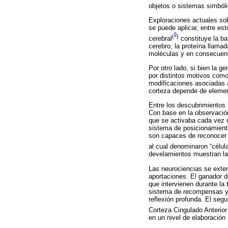
objetos o sistemas simbóli
Exploraciones actuales sob
se puede aplicar, entre est
6
(
)
cerebral
constituye la ba
cerebro, la proteína llamad
moléculas y en consecuenci
Por otro lado, si bien la g
por distintos motivos como
modificaciones asociadas a
corteza depende de element
Entre los descubrimientos
Con base en la observación
que se activaba cada vez q
sistema de posicionamiento
son capaces de reconocer 
al cual denominaron “célul
develamientos muestran la
Las neurociencias se exte
aportaciones. El ganador 
que intervienen durante la 
sistema de recompensas y e
reflexión profunda. El seg
Corteza Cingulado Anterior
en un nivel de elaboración