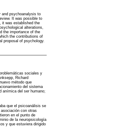
gy and psychoanalysis to
view. It was possible to
 it was established the
psychological alterations,
nd the importance of the
which the contributions of
l proposal of psychology.
 problemáticas sociales y
anksepp, Richard
n nuevo método que
uncionamiento del sistema
ad anímica del ser humano;
ba que el psicoanálisis se
 asociación con otras
tieron en el punto de
minio de la neuropsicología
os y que estuviera dirigido