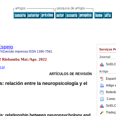
Espejo
Serviços P
742
versão impressa
ISSN
1390-7581
Journal
.2 Riobamba Mai./Ago. 2022
SciELO
4.14
Artigo
ARTÍCULOS DE REVISIÓN
Espanh
: relación entre la neuropsicología y el
Artigo
Referên
Como c
SciELO
Traduç
s: relationship between neuropsychology and