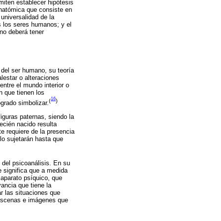
miten establecer hipótesis
 anatómica que consiste en
universalidad de la
s los seres humanos; y el
 no deberá tener
 del ser humano, su teoría
lestar o alteraciones
entre el mundo interior o
n que tienen los
16
(
)
grado simbolizar.
figuras paternas, siendo la
ecién nacido resulta
e requiere de la presencia
lo sujetarán hasta que
 del psicoanálisis. En su
 significa que a medida
 aparato psíquico, que
vancia que tiene la
ar las situaciones que
 escenas e imágenes que