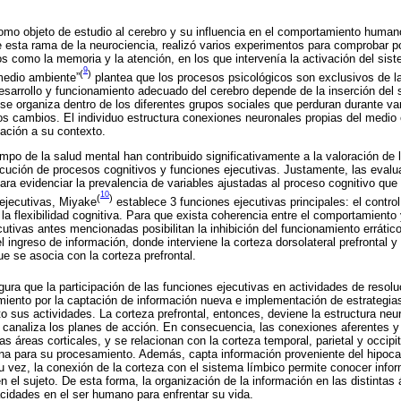
omo objeto de estudio al cerebro y su influencia en el comportamiento human
e esta rama de la neurociencia, realizó varios experimentos para comprobar p
s como la memoria y la atención, en los que intervenía la activación del sist
9
(
)
 medio ambiente”
plantea que los procesos psicológicos son exclusivos de la 
sarrollo y funcionamiento adecuado del cerebro depende de la inserción del su
 se organiza dentro de los diferentes grupos sociales que perduran durante va
s cambios. El individuo estructura conexiones neuronales propias del medio e
ación a su contexto.
mpo de la salud mental han contribuido significativamente a la valoración de l
jecución de procesos cognitivos y funciones ejecutivas. Justamente, las eval
para evidenciar la prevalencia de variables ajustadas al proceso cognitivo que
10
(
)
 ejecutivas, Miyake
establece 3 funciones ejecutivas principales: el control 
la flexibilidad cognitiva. Para que exista coherencia entre el comportamiento
utivas antes mencionadas posibilitan la inhibición del funcionamiento errático
el ingreso de información, donde interviene la corteza dorsolateral prefrontal y
ue se asocia con la corteza prefrontal.
ura que la participación de las funciones ejecutivas en actividades de resol
iento por la captación de información nueva e implementación de estrategias
o sus actividades. La corteza prefrontal, entonces, deviene la estructura neu
y canaliza los planes de acción. En consecuencia, las conexiones aferentes y
s áreas corticales, y se relacionan con la corteza temporal, parietal y occipi
rna para su procesamiento. Además, capta información proveniente del hipoc
u vez, la conexión de la corteza con el sistema límbico permite conocer info
en el sujeto. De esta forma, la organización de la información en las distintas
cidades en el ser humano para enfrentar su vida.