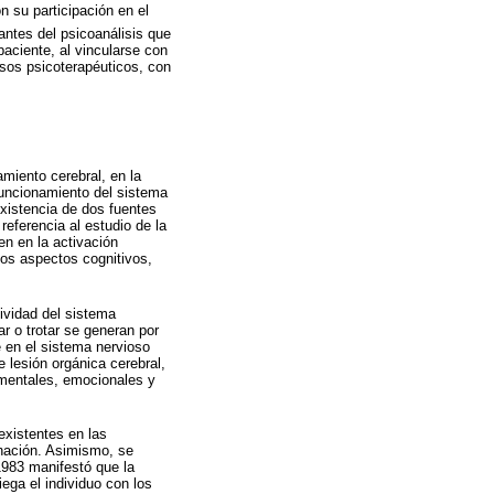
n su participación en el
antes del psicoanálisis que
aciente, al vincularse con
sos psicoterapéuticos, con
miento cerebral, en la
 funcionamiento del sistema
existencia de dos fuentes
referencia al estudio de la
en en la activación
los aspectos cognitivos,
ividad del sistema
ar o trotar se generan por
e en el sistema nervioso
e lesión orgánica cerebral,
 mentales, emocionales y
existentes en las
inación. Asimismo, se
1983 manifestó que la
iega el individuo con los