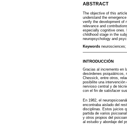
ABSTRACT
The objective of this artic
understand the emergence o
verify the development of 
relevance and contributions
especially cognitive ones. 
childhood stage in the subj
neuropsychology and psych
Keywords
neurosciences;
INTRODUCCIÓN
Gracias al incremento en l
desórdenes psiquiátricos,
Chessick, entre otros, re
posibilite una intervenció
nervioso central y de técn
con el fin de satisfacer s
En 1982, el neuropsicoanál
encontraba aislado del res
disciplinas. Estos juicios 
partida de varios psicoana
y otros propios del psicoa
al estudio y abordaje del 