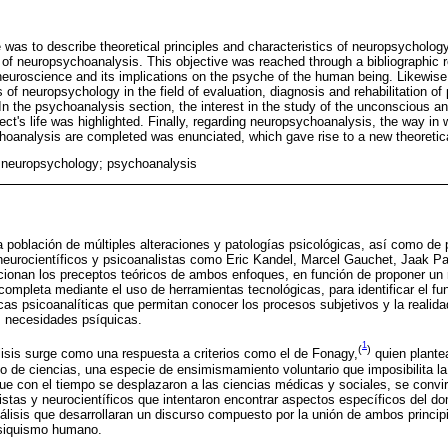
le was to describe theoretical principles and characteristics of neuropsycholo
f neuropsychoanalysis. This objective was reached through a bibliographic re
neuroscience and its implications on the psyche of the human being. Likewise,
 of neuropsychology in the field of evaluation, diagnosis and rehabilitation of 
In the psychoanalysis section, the interest in the study of the unconscious a
ect's life was highlighted. Finally, regarding neuropsychoanalysis, the way in 
oanalysis are completed was enunciated, which gave rise to a new theoretica
 neuropsychology; psychoanalysis
a población de múltiples alteraciones y patologías psicológicas, así como de
 neurocientíficos y psicoanalistas como Eric Kandel, Marcel Gauchet, Jaak P
lacionan los preceptos teóricos de ambos enfoques, en función de proponer u
n completa mediante el uso de herramientas tecnológicas, para identificar el f
icas psicoanalíticas que permitan conocer los procesos subjetivos y la realid
us necesidades psíquicas.
1
(
)
isis surge como una respuesta a criterios como el de Fonagy,
quien plantea
to de ciencias, una especie de ensimismamiento voluntario que imposibilita la
que con el tiempo se desplazaron a las ciencias médicas y sociales, se convir
listas y neurocientíficos que intentaron encontrar aspectos específicos del do
nálisis que desarrollaran un discurso compuesto por la unión de ambos principi
psiquismo humano.