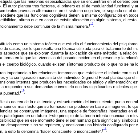
stipula que las neuronas especializadas que se encuentran en el cerebro per
. El autor plantea tres factores, el primero es el de modularidad funcional y
cerebrales provocan alteraciones en el sistema cognitivo; el segundo es el de 
e sostiene que las funciones cognitivas tienen la misma configuración en todo
tibilidad, afirma que en caso de existir alteración en algún sistema, el resto
15
(
)
uncionamiento debe continuar de la misma manera.
stituido como un sistema teórico que estudia el funcionamiento del psiquismo
 de casos, por lo que resulta una técnica utilizada para el tratamiento del ma
s aspectos que se exploran durante la aplicación de este método: la relación 
la forma en la que las vivencias del pasado inciden en el presente y la relació
el cuerpo biológico, cuando existen síntomas producto de lo que no se ha lo
gran importancia a las relaciones tempranas que establece el infante con sus 
es y la configuración narcisista del individuo. Sigmund Freud plantea que el r
tensiones internas que producen las necesidades de abrigo y alimentación; est
 a responder a sus demandas e investirlo con los significantes e ideales que 
17
(
)
la pubertad.
ótesis acerca de la existencia y estructuración del inconsciente, punto central
los sueños manifestó que su formación se produce en base a imágenes, lo que
riencias se construyen imágenes, una especie de fotografías insertadas en el
s patológicos en un futuro. Este principio de la teoría intenta enunciar la rele
mposibilidad que en ese momento tiene el ser humano para significar y simboliz
s no desaparecen sino se reprimen, y ocasionan una historia configurada por
18
(
)
n, a esto lo denomina “hacer consciente lo inconsciente”.