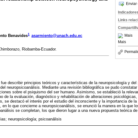
Enviar 
Indicadore
Links rela
Compartilh
1
Mais
ento Benavides
asarmiento@unach.edu.ec
Mais
 Chimborazo, Riobamba-Ecuador.
Permali
 fue describir principios teóricos y características de la neuropsicología y del
el neuropsicoanálisis. Mediante una revisión bibliográfica se pudo constatar e
ciones sobre el psiquismo del ser humano. Asimismo, se estableció la relevan
o de la evaluación, diagnóstico y rehabilitación de alteraciones psicológicas
s, se destacó el interés por el estudio del inconsciente y la importancia de la 
e, en lo que concierne a neuropsicoanálisis, se enunció la manera en la que lo
oanálisis se completan, los que dieron lugar a una nueva propuesta teórica de 
ias; neuropsicología; psicoanálisis