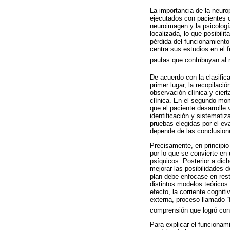
La importancia de la neuro
ejecutados con pacientes c
neuroimagen y la psicologí
localizada, lo que posibili
pérdida del funcionamiento
centra sus estudios en el 
pautas que contribuyan al 
De acuerdo con la clasifica
primer lugar, la recopilació
observación clínica y cier
clínica. En el segundo mome
que el paciente desarrolle
identificación y sistematiz
pruebas elegidas por el eva
depende de las conclusion
Precisamente, en principio
por lo que se convierte en
psíquicos. Posterior a dic
mejorar las posibilidades d
plan debe enfocase en resta
distintos modelos teóricos
efecto, la corriente cognit
externa, proceso llamado “
comprensión que logró conf
Para explicar el funcionam