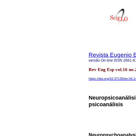
Revista Eugenio 
versão On-line
ISSN
2661-6
Rev Eug Esp vol.16 no
https://doi.org/10.37135/ee.04.1
Neuropsicoanálisis
psicoanálisis
Neuropsychoanalysi