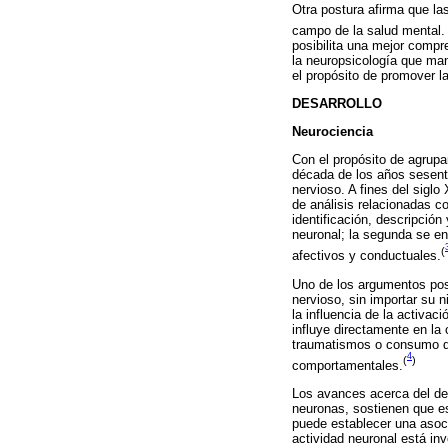
Otra postura afirma que las
campo de la salud mental.
posibilita una mejor compr
la neuropsicología que man
el propósito de promover la
DESARROLLO
Neurociencia
Con el propósito de agrupa
década de los años sesenta
nervioso. A fines del sigl
de análisis relacionadas co
identificación, descripció
neuronal; la segunda se en
(
afectivos y conductuales.
Uno de los argumentos post
nervioso, sin importar su n
la influencia de la activac
influye directamente en la 
traumatismos o consumo de
4
(
)
comportamentales.
Los avances acerca del des
neuronas, sostienen que es
puede establecer una asoci
actividad neuronal está inv