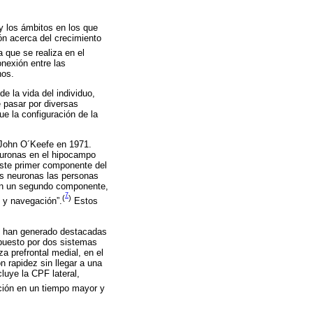
y los ámbitos en los que
ión acerca del crecimiento
 que se realiza en el
onexión entre las
nos.
de la vida del individuo,
 pasar por diversas
ue la configuración de la
 John O´Keefe en 1971.
euronas en el hipocampo
este primer componente del
as neuronas las personas
ron un segundo componente,
7
(
)
o y navegación”.
Estos
 y han generado destacadas
puesto por dos sistemas
a prefrontal medial, en el
n rapidez sin llegar a una
luye la CPF lateral,
ción en un tiempo mayor y