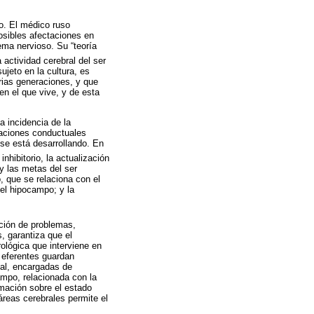
o. El médico ruso
osibles afectaciones en
ema nervioso. Su “teoría
actividad cerebral del ser
jeto en la cultura, es
rias generaciones, y que
n el que vive, y de esta
a incidencia de la
uaciones conductuales
 se está desarrollando. En
inhibitorio, la actualización
 y las metas del ser
, que se relaciona con el
 el hipocampo; y la
ución de problemas,
, garantiza que el
rológica que interviene en
 eferentes guardan
tal, encargadas de
ampo, relacionada con la
rmación sobre el estado
 áreas cerebrales permite el