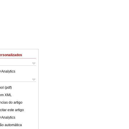
ersonalizados
 Analytics
ol (pdf)
 em XML
cias do artigo
itar este artigo
 Analytics
ão automática