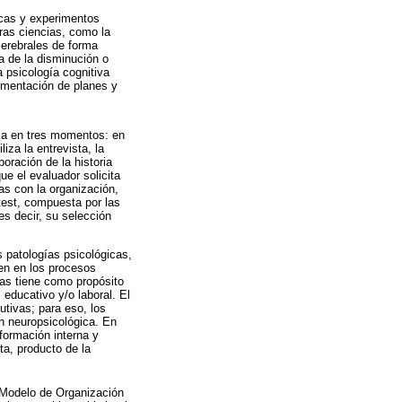
icas y experimentos
ras ciencias, como la
cerebrales de forma
sa de la disminución o
 psicología cognitiva
ementación de planes y
lla en tres momentos: en
iza la entrevista, la
oración de la historia
ue el evaluador solicita
as con la organización,
 test, compuesta por las
es decir, su selección
s patologías psicológicas,
den en los procesos
cas tiene como propósito
 educativo y/o laboral. El
utivas; para eso, los
n neuropsicológica. En
nformación interna y
a, producto de la
l Modelo de Organización