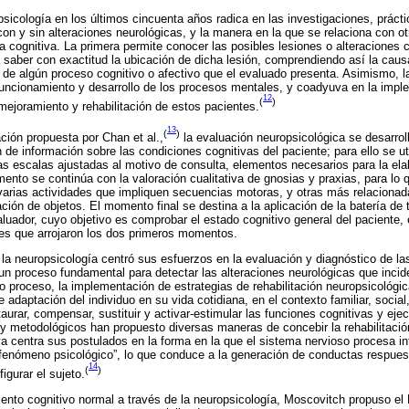
psicología en los últimos cincuenta años radica en las investigaciones, práct
on y sin alteraciones neurológicas, y la manera en la que se relaciona con ot
a cognitiva. La primera permite conocer las posibles lesiones o alteraciones 
ta saber con exactitud la ubicación de dicha lesión, comprendiendo así la cau
 de algún proceso cognitivo o afectivo que el evaluado presenta. Asimismo, la
funcionamiento y desarrollo de los procesos mentales, y coadyuva en la impl
12
(
)
mejoramiento y rehabilitación de estos pacientes.
13
(
)
ción propuesta por Chan et al.,
la evaluación neuropsicológica se desarro
n de información sobre las condiciones cognitivas del paciente; para ello se util
tas escalas ajustadas al motivo de consulta, elementos necesarios para la elab
nto se continúa con la valoración cualitativa de gnosias y praxias, para lo q
 varias actividades que impliquen secuencias motoras, y otras más relacionad
ación de objetos. El momento final se destina a la aplicación de la batería de
luador, cuyo objetivo es comprobar el estado cognitivo general del paciente, 
es que arrojaron los dos primeros momentos.
 la neuropsicología centró sus esfuerzos en la evaluación y diagnóstico de la
 un proceso fundamental para detectar las alteraciones neurológicas que inci
ho proceso, la implementación de estrategias de rehabilitación neuropsicológi
e adaptación del individuo en su vida cotidiana, en el contexto familiar, social,
urar, compensar, sustituir y activar-estimular las funciones cognitivas y ejec
 y metodológicos han propuesto diversas maneras de concebir la rehabilitació
iva centra sus postulados en la forma en la que el sistema nervioso procesa i
fenómeno psicológico”, lo que conduce a la generación de conductas respuest
14
(
)
igurar el sujeto.
iento cognitivo normal a través de la neuropsicología, Moscovitch propuso e