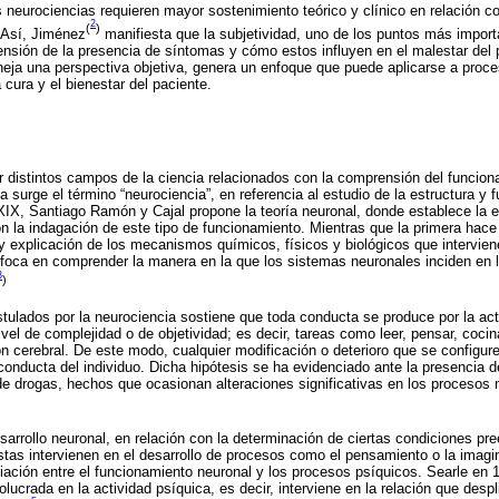
 neurociencias requieren mayor sostenimiento teórico y clínico en relación co
2
(
)
 Así, Jiménez
manifiesta que la subjetividad, uno de los puntos más import
ensión de la presencia de síntomas y cómo estos influyen en el malestar del p
eja una perspectiva objetiva, genera un enfoque que puede aplicarse a proce
 cura y el bienestar del paciente.
r distintos campos de la ciencia relacionados con la comprensión del funciona
 surge el término “neurociencia”, en referencia al estudio de la estructura y
o XIX, Santiago Ramón y Cajal propone la teoría neuronal, donde establece la 
n la indagación de este tipo de funcionamiento. Mientras que la primera hace 
n y explicación de los mecanismos químicos, físicos y biológicos que intervien
foca en comprender la manera en la que los sistemas neuronales inciden en 
3
)
ulados por la neurociencia sostiene que toda conducta se produce por la act
ivel de complejidad o de objetividad; es decir, tareas como leer, pensar, cocin
ión cerebral. De este modo, cualquier modificación o deterioro que se configur
conducta del individuo. Dicha hipótesis se ha evidenciado ante la presencia d
 drogas, hechos que ocasionan alteraciones significativas en los procesos
arrollo neuronal, en relación con la determinación de ciertas condiciones pre
tas intervienen en el desarrollo de procesos como el pensamiento o la imag
ación entre el funcionamiento neuronal y los procesos psíquicos. Searle en 
olucrada en la actividad psíquica, es decir, interviene en la relación que despl