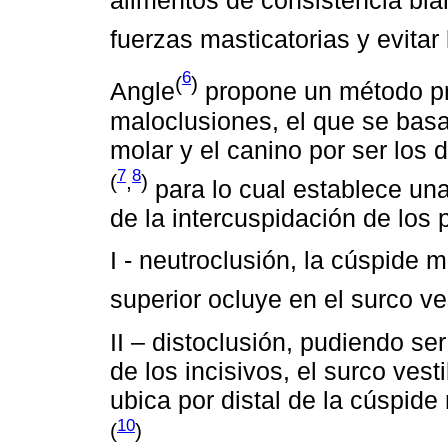
fuerzas masticatorias y evitar 
6
(
)
Angle
propone un método prá
maloclusiones, el que se basa
molar y el canino por ser los 
7
8
(
,
)
para lo cual establece una 
de la intercuspidación de los
I - neutroclusión, la cúspide 
superior ocluye en el surco ves
II – distoclusión, pudiendo ser
de los incisivos, el surco vest
ubica por distal de la cúspide
10
(
)