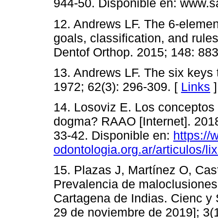
944-50. Disponible en: www.sa
12. Andrews LF. The 6-elemen
goals, classification, and rule
Dentof Orthop. 2015; 148: 883
13. Andrews LF. The six keys 
1972; 62(3): 296-309. [
Links
]
14. Losoviz E. Los conceptos
dogma? RAAO [Internet]. 2018 
33-42. Disponible en:
https:/
odontologia.org.ar/articulos/li
15. Plazas J, Martínez O, Cast
Prevalencia de maloclusiones
Cartagena de Indias. Cienc y S
29 de noviembre de 2019]; 3(1