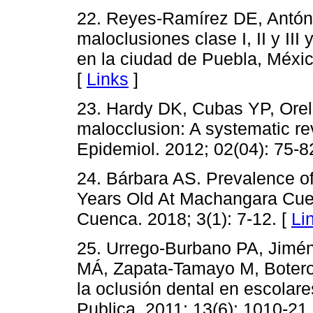
22. Reyes-Ramírez DE, Antón
maloclusiones clase I, II y III 
en la ciudad de Puebla, Méxic
[
Links
]
23. Hardy DK, Cubas YP, Orell
malocclusion: A systematic r
Epidemiol. 2012; 02(04): 75-8
24. Bárbara AS. Prevalence of
Years Old At Machangara Cu
Cuenca. 2018; 3(1): 7-12. [
Li
25. Urrego-Burbano PA, Jimén
MÁ, Zapata-Tamayo M, Botero-
la oclusión dental en escola
Publica. 2011; 13(6): 1010-21.