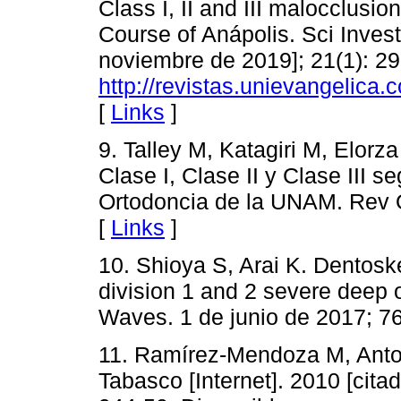
Class I, II and III malocclusio
Course of Anápolis. Sci Invest
noviembre de 2019]; 21(1): 29
http://revistas.unievangelica.c
[
Links
]
9. Talley M, Katagiri M, Elorz
Clase I, Clase II y Clase III 
Ortodoncia de la UNAM. Rev O
[
Links
]
10. Shioya S, Arai K. Dentoske
division 1 and 2 severe deep 
Waves. 1 de junio de 2017; 76
11. Ramírez-Mendoza M, Anton
Tabasco [Internet]. 2010 [cita