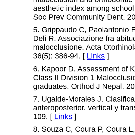
aesthetic index among school ch
Soc Prev Community Dent. 201
5. Grippaudo C, Paolantonio E
Deli R. Associazione fra abitud
malocclusione. Acta Otorhinola
36(5): 386-94. [
Links
]
6. Kapoor D. Assessment of K
Class II Division 1 Malocclu
graduates. Orthod J Nepal. 201
7. Ugalde-Morales J. Clasific
anteroposterior, vertical y tr
109. [
Links
]
8. Souza C, Coura P, Coura L,