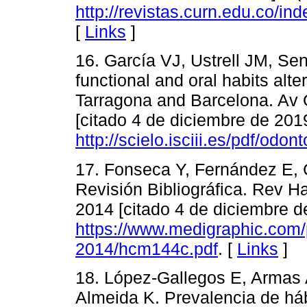
http://revistas.curn.edu.co/in
[
Links
]
16. García VJ, Ustrell JM, Sen
functional and oral habits alte
Tarragona and Barcelona. Av O
[citado 4 de diciembre de 2019
http://scielo.isciii.es/pdf/odon
17. Fonseca Y, Fernández E, C
Revisión Bibliográfica. Rev H
2014 [citado 4 de diciembre d
https://www.medigraphic.com
2014/hcm144c.pdf
. [
Links
]
18. López-Gallegos E, Armas 
Almeida K. Prevalencia de há