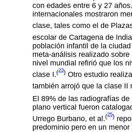
con edades entre 6 y 27 años
internacionales mostraron men
clase, tales como el de Plaza
escolar de Cartagena de Indi
población infantil de la ciud
meta-análisis realizado sobre
nivel mundial refirió que los 
23
(
)
clase I.
Otro estudio realiz
también arrojó que la clase II
El 89% de las radiografías de 
plano vertical fueron catalog
25
(
)
Urrego Burbano, et al.
repor
predominio pero en un menor n