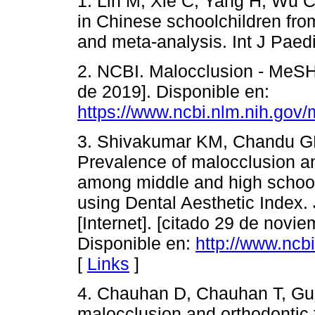
1. Lin M, Xie C, Yang H, Wu 
in Chinese schoolchildren fro
and meta-analysis. Int J Paedi
2. NCBI. Malocclusion - MeSH.
de 2019]. Disponible en:
https://www.ncbi.nlm.nih.go
3. Shivakumar KM, Chandu GN
Prevalence of malocclusion a
among middle and high school 
using Dental Aesthetic Index.
[Internet]. [citado 29 de novie
Disponible en:
http://www.nc
[
Links
]
4. Chauhan D, Chauhan T, Gup
malocclusion and orthodontic 