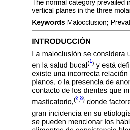
The normal category prevailed in
vertical planes in the three mola
Keywords
Malocclusion; Preva
INTRODUCCIÓN
La maloclusión se considera
1
(
)
en la salud bucal
y está def
existe una incorrecta relación
planos, o la presencia de ano
contacto de los dientes que in
2
3
(
,
)
masticatorio,
donde factor
gran incidencia en su etiologí
se pueden mencionar los hábi
alimentos de consistencia bl