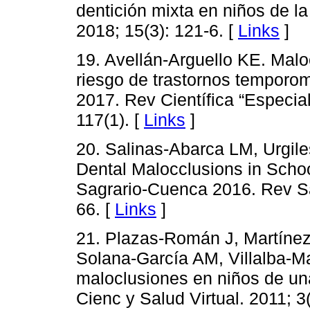
dentición mixta en niños de la
2018; 15(3): 121-6. [
Links
]
19. Avellán-Arguello KE. Malo
riesgo de trastornos tempor
2017. Rev Científica “Especi
117(1). [
Links
]
20. Salinas-Abarca LM, Urgi
Dental Malocclusions in Schoo
Sagrario-Cuenca 2016. Rev Sa
66. [
Links
]
21. Plazas-Román J, Martíne
Solana-García AM, Villalba-M
maloclusiones en niños de un
Cienc y Salud Virtual. 2011; 3(