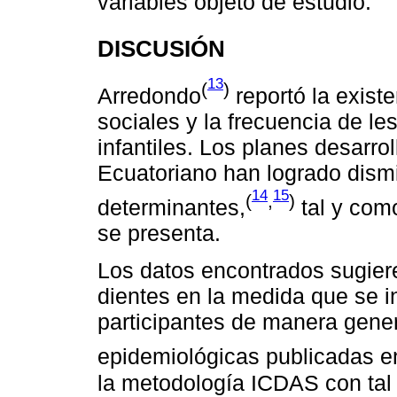
variables objeto de estudio.
DISCUSIÓN
13
(
)
Arredondo
reportó la exist
sociales y la frecuencia de le
infantiles. Los planes desarro
Ecuatoriano han logrado dismi
14
15
(
,
)
determinantes,
tal y com
se presenta.
Los datos encontrados sugiere
dientes en la medida que se i
participantes de manera genera
epidemiológicas publicadas e
la metodología ICDAS con tal 