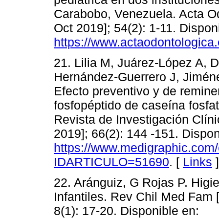
Carabobo, Venezuela. Acta Odo
Oct 2019]; 54(2): 1-11. Dispon
https://www.actaodontologica.
21. Lilia M, Juárez-López A, 
Hernández-Guerrero J, Jiméne
Efecto preventivo y de reminer
fosfopéptido de caseína fosfat
Revista de Investigación Clíni
2019]; 66(2): 144 -151. Dispon
https://www.medigraphic.com/
IDARTICULO=51690
. [
Links
]
22. Aránguiz, G Rojas P. Higi
Infantiles. Rev Chil Med Fam [
8(1): 17-20. Disponible en: