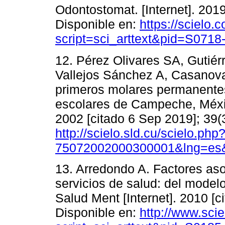
Odontostomat. [Internet]. 2019
Disponible en:
https://scielo.c
script=sci_arttext&pid=S07
12. Pérez Olivares SA, Gutiér
Vallejos Sánchez A, Casanova
primeros molares permanente
escolares de Campeche, Méxic
2002 [citado 6 Sep 2019]; 39(
http://scielo.sld.cu/scielo.ph
75072002000300001&lng=es&
13. Arredondo A. Factores as
servicios de salud: del model
Salud Ment [Internet]. 2010 [c
Disponible en:
http://www.sci