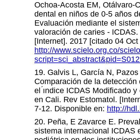
Ochoa-Acosta EM, Otálvaro-C
dental en niños de 0-5 años d
Evaluación mediante el sistem
valoración de caries - ICDAS
[Internet]. 2017 [citado 04 Oct
http://www.scielo.org.co/sciel
script=sci_abstract&pid=S0
19. Galvis L, García N, Pazos
Comparación de la detección 
el ́ındice ICDAS Modificado y 
en Cali. Rev Estomatol. [Inter
7-12. Disponible en:
http://hd
20. Peña, E Zavarce E. Prevale
sistema internacional ICDAS 
pediátrica en dos institucione