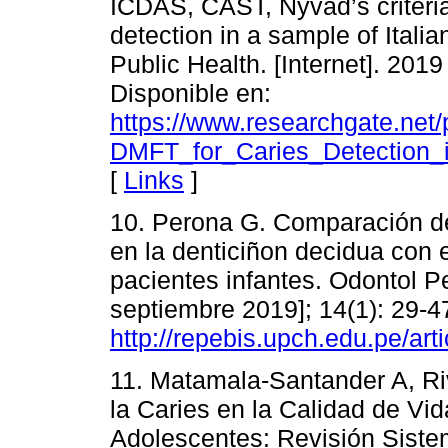
ICDAS, CAST, Nyvad’s criter
detection in a sample of Itali
Public Health. [Internet]. 201
Disponible en:
https://www.researchgate.n
DMFT_for_Caries_Detection_i
[
Links
]
10. Perona G. Comparación de
en la denticiñon decidua con
pacientes infantes. Odontol Ped
septiembre 2019]; 14(1): 29-4
http://repebis.upch.edu.pe/art
11. Matamala-Santander A, Ri
la Caries en la Calidad de Vi
Adolescentes: Revisión Sistemá