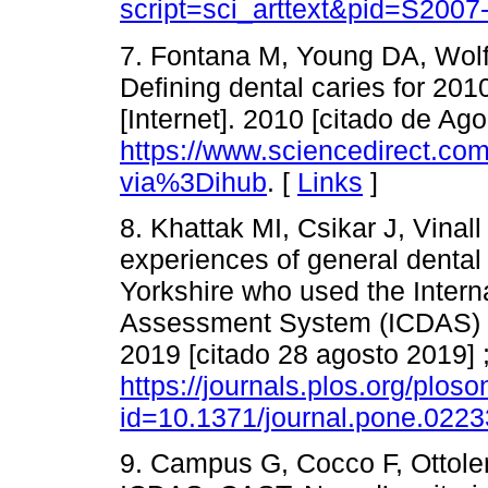
script=sci_arttext&pid=S20
7. Fontana M, Young DA, Wolf
Defining dental caries for 20
[Internet]. 2010 [citado de Ag
https://www.sciencedirect.co
via%3Dihub
. [
Links
]
8. Khattak MI, Csikar J, Vina
experiences of general dental
Yorkshire who used the Intern
Assessment System (ICDAS) in
2019 [citado 28 agosto 2019] 
https://journals.plos.org/ploso
id=10.1371/journal.pone.022
9. Campus G, Cocco F, Ottole