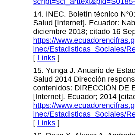
script=sci_arttext&pid=S01
14. INEC. Boletín técnico N°
Salud [Internet]. Ecuador: Na
diciembre 2018; citado 16 Sep
https://www.ecuadorencifras
inec/Estadisticas_Sociales
[
Links
]
15. Yunga J. Anuario de Estad
Salud 2014 Dirección responsa
contenidos: DIRECCIÓN D
[Internet]. Ecuador; 2014 [cit
https://www.ecuadorencifras
inec/Estadisticas_Sociales/
[
Links
]