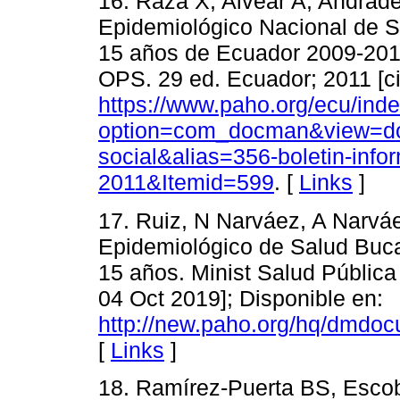
16. Raza X, Alvear A, Andrade
Epidemiológico Nacional de 
15 años de Ecuador 2009-2010 [
OPS. 29 ed. Ecuador; 2011 [ci
https://www.paho.org/ecu/ind
option=com_docman&view=do
social&alias=356-boletin-info
2011&Itemid=599
. [
Links
]
17. Ruiz, N Narváez, A Narváe
Epidemiológico de Salud Buca
15 años. Minist Salud Pública 
04 Oct 2019]; Disponible en:
http://new.paho.org/hq/dmd
[
Links
]
18. Ramírez-Puerta BS, Esco