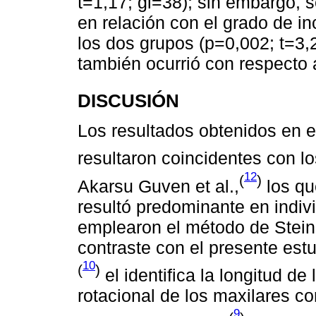
t=1,17; gl=38); sin embargo, s
en relación con el grado de inc
los dos grupos (p=0,002; t=3,2
también ocurrió con respecto 
DISCUSIÓN
Los resultados obtenidos en e
resultaron coincidentes con lo
12
(
)
Akarsu Guven et al.,
los que
resultó predominante en indi
emplearon el método de Stein
contraste con el presente estu
10
(
)
el identifica la longitud de
rotacional de los maxilares c
9