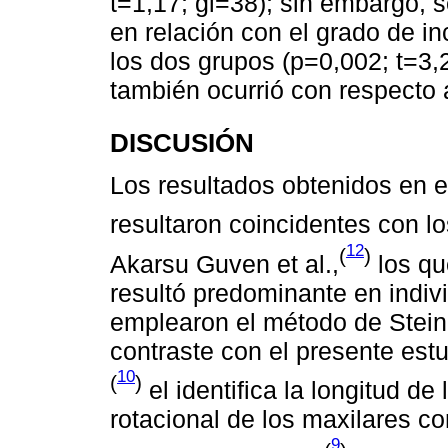
t=1,17; gl=38); sin embargo, s
en relación con el grado de inc
los dos grupos (p=0,002; t=3,2
también ocurrió con respecto 
DISCUSIÓN
Los resultados obtenidos en e
resultaron coincidentes con lo
12
(
)
Akarsu Guven et al.,
los que
resultó predominante en indi
emplearon el método de Stein
contraste con el presente estu
10
(
)
el identifica la longitud de
rotacional de los maxilares c
9