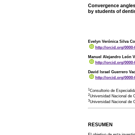
Convergence angles 
by students of dent
Evelyn Verónica Silva Co
http://orcid.org/0000
Manuel Alejandro León V
http://orcid.org/0000
David Israel Guerrero Va
http://orcid.org/0000
1
Consultorio de Especial
2
Universidad Nacional de
3
Universidad Nacional de
RESUMEN
El objetivo de esta invest