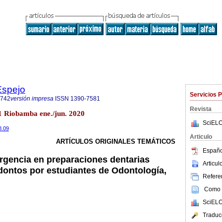
Espejo
Servicios 
6742
versión impresa
ISSN
1390-7581
Revista
1 Riobamba ene./jun. 2020
SciELO
8.09
Articulo
ARTÍCULOS ORIGINALES TEMÁTICOS
Españo
gencia en preparaciones dentarias
Articu
odontos por estudiantes de Odontología,
Referen
Como c
SciELO
Traduc