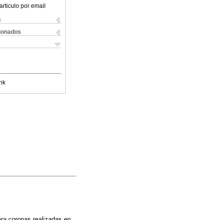
articulo por email
s
cionados
nk
ara coronas realizadas en