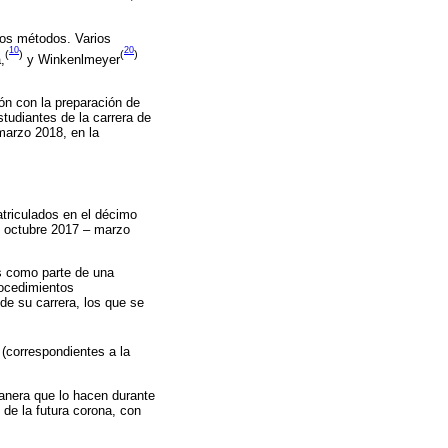
sos métodos. Varios
10
20
(
)
(
)
,
y Winkenlmeyer
ión con la preparación de
tudiantes de la carrera de
marzo 2018, en la
atriculados en el décimo
o octubre 2017 – marzo
as como parte de una
rocedimientos
 de su carrera, los que se
 (correspondientes a la
 manera que lo hacen durante
l de la futura corona, con