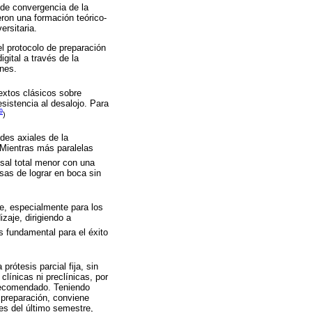
 de convergencia de la
eron una formación teórico-
ersitaria.
l protocolo de preparación
gital a través de la
nes.
extos clásicos sobre
esistencia al desalojo. Para
9
)
des axiales de la
. Mientras más paralelas
sal total menor con una
sas de lograr en boca sin
ble, especialmente para los
zaje, dirigiendo a
 fundamental para el éxito
rótesis parcial fija, sin
línicas ni preclínicas, por
 recomendado. Teniendo
a preparación, conviene
es del último semestre,