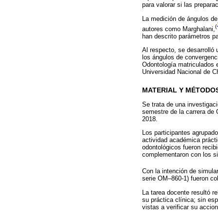
para valorar si las prepara
La medición de ángulos de
(
autores como Marghalani,
han descrito parámetros pa
Al respecto, se desarrolló 
los ángulos de convergenci
Odontología matriculados 
Universidad Nacional de C
MATERIAL Y MÉTODO
Se trata de una investigac
semestre de la carrera de 
2018.
Los participantes agrupado
actividad académica prácti
odontológicos fueron recibi
complementaron con los sis
Con la intención de simula
serie OM–860-1) fueron co
La tarea docente resultó re
su práctica clínica; sin esp
vistas a verificar su acci