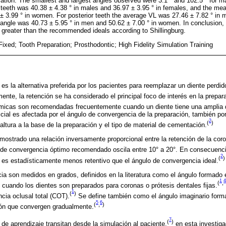
ation. The smallest and largest angles observed were 3.1 ° and 102.5 ° for m
 teeth was 40.38 ± 4.38 ° in males and 36.97 ± 3.95 ° in females, and the m
 ± 3.99 ° in women. For posterior teeth the average VL was 27.46 ± 7.82 ° in 
gle was 40.73 ± 5.95 ° in men and 50.62 ± 7.00 ° in women. In conclusion,
greater than the recommended ideals according to Shillingburg.
 Fixed; Tooth Preparation; Prosthodontic; High Fidelity Simulation Training
a es la alternativa preferida por los pacientes para reemplazar un diente perdi
ente, la retención se ha considerado el principal foco de interés en la prepar
micas son recomendadas frecuentemente cuando un diente tiene una amplia 
ficial es afectada por el ángulo de convergencia de la preparación, también por 
2
(
)
 altura a la base de la preparación y el tipo de material de cementación.
ostrado una relación inversamente proporcional entre la retención de la coro
de convergencia óptimo recomendado oscila entre 10° a 20°. En consecuencia
2
(
)
 es estadísticamente menos retentivo que el ángulo de convergencia ideal.
a son medidos en grados, definidos en la literatura como el ángulo formado 
1
4
(
,
cuando los dientes son preparados para coronas o prótesis dentales fijas.
1
(
)
cia oclusal total (COT).
Se define también como el ángulo imaginario form
5
6
(
,
)
ón que convergen gradualmente.
7
(
)
de aprendizaje transitan desde la simulación al paciente,
en esta investiga