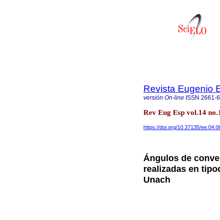
Revista Eugenio 
versión On-line
ISSN
2661-
Rev Eug Esp vol.14 no.
https://doi.org/10.37135/ee.04.0
Ángulos de conver
realizadas en tip
Unach