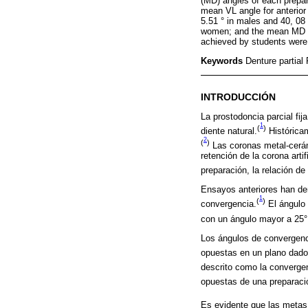
(MD) angles of each prepar
mean VL angle for anterior
5.51 ° in males and 40, 08
women; and the mean MD an
achieved by students were 
Keywords
Denture partial
INTRODUCCIÓN
La prostodoncia parcial fij
1
(
)
diente natural.
Históricam
2
(
)
Las coronas metal-cerá
retención de la corona arti
preparación, la relación de
Ensayos anteriores han dem
1
(
)
convergencia.
El ángulo 
con un ángulo mayor a 25°
Los ángulos de convergenci
opuestas en un plano dado 
descrito como la convergen
opuestas de una preparaci
Es evidente que las metas 