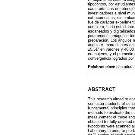
tipodontos, por estudiant
características de retenció
investigadores a nivel mun
extracoronarias; sin embar
fue de carácter experiment
completo, cada estudiante 
escaneados y digitalizado
para producir imágenes tri
preparación. Los ángulos 
ángulo VL para dientes ant
±5,51° en varones y 40,08 
en mujeres; y el promedio 
convergencia logrados por
Palabras clave
dentadura 
ABSTRACT
This research aimed to ana
semester students of schoo
fundamental principles tha
methods to evaluate the co
measurement of these angle
obtained for fully covered 
typodonts were scanned an
Laboratory in order to pro