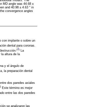
andibular molars. The
ean MD angle was 44.68 ±
men and 40.98 ± 4.63 ° in
 the convergence angles
do con implante o sobre un
ación dental para coronas.
3
(
)
destrucción.
La
la altura de la
na y el ángulo de
, la preparación dental
entre dos paredes axiales
)
Este término es mejor
ado entre las dos paredes
ción se analizaron las