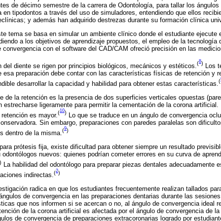
ntes de décimo semestre de la carrera de Odontología, para tallar los ángulos
ia en tipodontos a través del uso de simuladores, entendiendo que ellos recibi
eclínicas; y además han adquirido destrezas durante su formación clínica univ
te tema se basa en simular un ambiente clínico donde el estudiante ejecute e
iendo a los objetivos de aprendizaje propuestos, el empleo de la tecnología di
e convergencia con el software del CAD/CAM ofreció precisión en las medicio
8
(
)
 del diente se rigen por principios biológicos, mecánicos y estéticos.
Los t
 esa preparación debe contar con las características físicas de retención y r
(
dible desarrollar la capacidad y habilidad para obtener estas características.
 de la retención es la presencia de dos superficies verticales opuestas (pare
 estrecharse ligeramente para permitir la cementación de la corona artificial
10
(
)
a retención es mayor.
Lo que se traduce en un ángulo de convergencia oclu
onservadora. Sin embargo, preparaciones con paredes paralelas son dificulto
9
(
)
es dentro de la misma.
para prótesis fija, existe dificultad para obtener siempre un resultado previsi
 odontólogos nuevos: quienes podrían cometer errores en su curva de aprendi
)
La habilidad del odontólogo para preparar piezas dentales adecuadamente es
2
(
)
aciones indirectas.
stigación radica en que los estudiantes frecuentemente realizan tallados para p
ngulos de convergencia en las preparaciones dentarias durante las sesiones c
ísticas que nos informen si se acercan o no, al ángulo de convergencia ideal
ención de la corona artificial es afectada por el ángulo de convergencia de l
gulos de convergencia de preparaciones extracoronarias logrado por estudiant