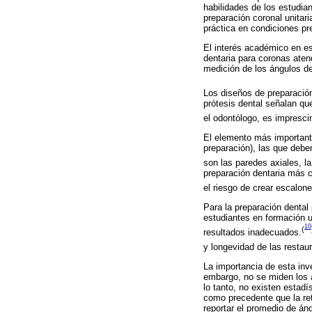
habilidades de los estudia
preparación coronal unitar
práctica en condiciones pr
El interés académico en es
dentaria para coronas atend
medición de los ángulos d
Los diseños de preparación
prótesis dental señalan que
el odontólogo, es imprescin
El elemento más importante
preparación), las que deben
son las paredes axiales, l
preparación dentaria más c
el riesgo de crear escalon
Para la preparación dental 
estudiantes en formación u
10
(
resultados inadecuados.
y longevidad de las restaur
La importancia de esta inve
embargo, no se miden los á
lo tanto, no existen estad
como precedente que la ret
reportar el promedio de án