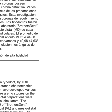
ra coronas poseen
 corona definitiva. Varios
ncia de las preparaciones
ulos. Esta investigación
ra coronas de recubrimiento
cos. Los tipodontos fueron
aboratorio “BrothersDent”
sio-distal (MD) de cada
dibulares. El promedio del
 del ángulo MD fue 44,68
 en varones y 40,98 ±4,63°
nclusión, los ángulos de
g.
ón de alta fidelidad
n typodont, by 10th
stance characteristics,
de have developed various
re are no studies on the
ntal preparations were
cal simulators. The
 of “BrothersDent”
ual (VL) and mesio-distal