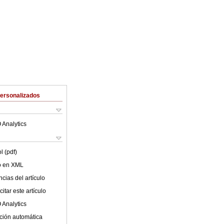
Personalizados
 Analytics
l (pdf)
lo en XML
cias del artículo
itar este artículo
 Analytics
ción automática