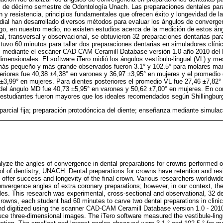
es de décimo semestre de Odontología Unach. Las preparaciones dentales pa
n y resistencia, principios fundamentales que ofrecen éxito y longevidad de la
dial han desarrollado diversos métodos para evaluar los ángulos de converge
go, en nuestro medio, no existen estudios acerca de la medición de estos áng
al, transversal y observacional, se obtuvieron 32 preparaciones dentarias pa
tuvo 60 minutos para tallar dos preparaciones dentarias en simuladores clíni
s mediante el escáner CAD-CAM Ceramill Database versión 1.0 año 2010 del L
dimensionales. El software iTero midió los ángulos vestíbulo-lingual (VL) y me
más pequeño y más grande observados fueron 3.1° y 102.5° para molares man
eriores fue 40,38 ±4,38° en varones y 36,97 ±3,95° en mujeres y el promedio
±3,99° en mujeres. Para dientes posteriores el promedio VL fue 27,46 ±7,82°
del ángulo MD fue 40,73 ±5,95° en varones y 50,62 ±7,00° en mujeres. En co
 estudiantes fueron mayores que los ideales recomendados según Shillingbur
parcial fija; preparación protodóncica del diente; enseñanza mediante simulaci
lyze the angles of convergence in dental preparations for crowns performed o
l of dentistry, UNACH. Dental preparations for crowns have retention and resi
t offer success and longevity of the final crown. Various researchers worldwi
nvergence angles of extra coronary preparations; however, in our context, the
s. This research was experimental, cross-sectional and observational, 32 de
crowns, each student had 60 minutes to carve two dental preparations in clini
d digitized using the scanner CAD-CAM Ceramill Database version 1.0 - 2010
duce three-dimensional images. The iTero software measured the vestibule-ling