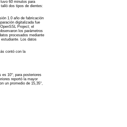
o tuvo 60 minutos para
alló dos tipos de dientes:
ión 1.0 año de fabricación
paración digitalizada fue
 OpenSSL Project; el
 observaron los parámetros
s datos procesados mediante
a estudiante. Los datos
más contó con la
 es 10°; para posteriores
riores reportó la mayor
con un promedio de 15,35°,