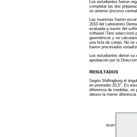
Los estudiantes fueron orga
completar las dos preparac
un anterior (incisivo centra
Las muestras fueron escan
2010 del Laboratorio Denta
evaluada a través del sof
software iTero seleccionó 
geométricos y se calcularo
una lista de cotejo. No se 
fueron procesados estadís
Los estudiantes dieron su 
aprobación por la Direcció
RESULTADOS
Según Shillingburg el ángu
en promedio 20,5°. En esta
diferencia de medidas, en 
obtuvo la menor diferenci