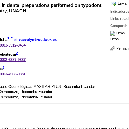
Enviar 
in dental preparations performed on typodont
istry, UNACH
Indicadore
Links rela
Compartir
Otros
1
2
Otros
lcha
silvaevelyn@outlook.es
-0003-3512-9464
Permali
2
elastegui
-0002-6387-9337
3
ca
-0002-4968-0831
idades Odontológicas MAXILAR PLUS, Riobamba-Ecuador.
 Chimborazo, Riobamba-Ecuador.
 Chimborazo, Riobamba-Ecuador.
igación fue analizar los ángulos de convergencia en preparaciones dentarias p