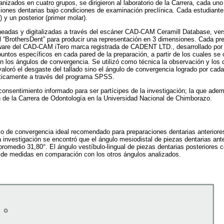
nizados en cuatro grupos, se dirigieron al laboratorio de la Carrera, cada un
iones dentarias bajo condiciones de examinación preclínica. Cada estudiante t
l) y un posterior (primer molar).
eadas y digitalizadas a través del escáner CAD-CAM Ceramill Database, vers
l “BrothersDent” para producir una representación en 3 dimensiones. Cada pre
tware del CAD-CAM iTero marca registrada de CADENT LTD., desarrollado por
puntos específicos en cada pared de la preparación, a partir de los cuales se
n los ángulos de convergencia. Se utilizó como técnica la observación y lo
valoró el desgaste del tallado sino el ángulo de convergencia logrado por cad
ticamente a través del programa SPSS.
consentimiento informado para ser partícipes de la investigación; la que ade
n de la Carrera de Odontología en la Universidad Nacional de Chimborazo.
lo de convergencia ideal recomendado para preparaciones dentarias anteriores
 investigación se encontró que el ángulo mesiodistal de piezas dentarias ante
promedio 31,80°. El ángulo vestíbulo-lingual de piezas dentarias posteriores 
a de medidas en comparación con los otros ángulos analizados.