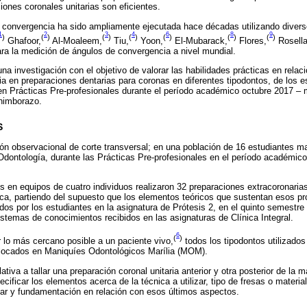
ciones coronales unitarias son eficientes.
 convergencia ha sido ampliamente ejecutada hace décadas utilizando diver
1
2
3
4
6
8
9
)
(
)
(
)
(
)
(
)
(
)
(
)
Ghafoor,
Al-Moaleem,
Tiu,
Yoon,
El-Mubarack,
Flores,
Rosella
ra la medición de ángulos de convergencia a nivel mundial.
una investigación con el objetivo de valorar las habilidades prácticas en relac
a en preparaciones dentarias para coronas en diferentes tipodontos, de los es
en Prácticas Pre-profesionales durante el período académico octubre 2017 – 
himborazo.
S
ión observacional de corte transversal; en una población de 16 estudiantes m
Odontología, durante las Prácticas Pre-profesionales en el período académic
s en equipos de cuatro individuos realizaron 32 preparaciones extracoronari
ca, partiendo del supuesto que los elementos teóricos que sustentan esos p
dos por los estudiantes en la asignatura de Prótesis 2, en el quinto semestre
temas de conocimientos recibidos en las asignaturas de Clínica Integral.
6
(
)
r lo más cercano posible a un paciente vivo,
todos los tipodontos utilizados
locados en Maniquíes Odontológicos Marília (MOM).
lativa a tallar una preparación coronal unitaria anterior y otra posterior de la
ecificar los elementos acerca de la técnica a utilizar, tipo de fresas o materia
onar y fundamentación en relación con esos últimos aspectos.